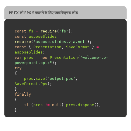
PPTX को PPS में बदलने के लिए जावास्क्रिप्ट कोड
const
fs
=
require
(
'fs'
const
asposeSlides
=
require
(
'aspose.slides.via.net'
const
 { 
Presentation
, 
SaveFormat
 } 
=
asposeSlides
var
pres
=
new
Presentation
(
"welcome-to-
powerpoint.pptx"
try
pres
.
save
(
"output.pps"
, 
SaveFormat
.
Pps
finally
if
 (
pres
!=
null
) 
pres
.
dispose