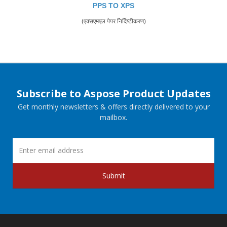
PPS TO XPS
(एक्सएमएल पेपर निर्दिष्टीकरण)
Subscribe to Aspose Product Updates
Get monthly newsletters & offers directly delivered to your
mailbox.
Submit