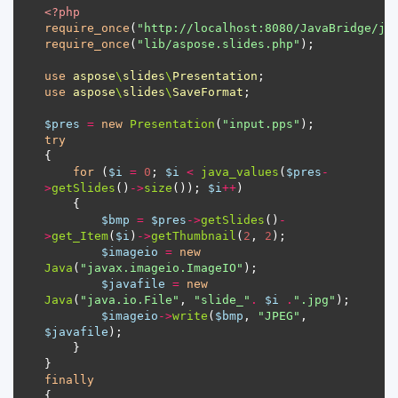
<?
php
require_once
(
"http://localhost:8080/JavaBridge/ja
require_once
(
"lib/aspose.slides.php"
use
aspose
\
slides
\
Presentation
use
aspose
\
slides
\
SaveFormat
$pres
=
new
Presentation
(
"input.pps"
try
for
 (
$i
=
0
; 
$i
<
java_values
(
$pres
-
>
getSlides
()
->
size
()); 
$i
++
$bmp
=
$pres
->
getSlides
()
-
>
get_Item
(
$i
)
->
getThumbnail
(
2
, 
2
$imageio
=
new
Java
(
"javax.imageio.ImageIO"
$javafile
=
new
Java
(
"java.io.File"
, 
"slide_"
.
$i
.
".jpg"
$imageio
->
write
(
$bmp
, 
"JPEG"
, 
$javafile
finally