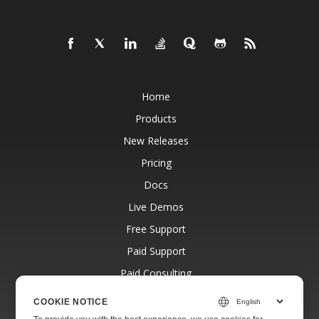
Home
Products
New Releases
Pricing
Docs
Live Demos
Free Support
Paid Support
Paid Consulting
Blog
COOKIE NOTICE
Websites