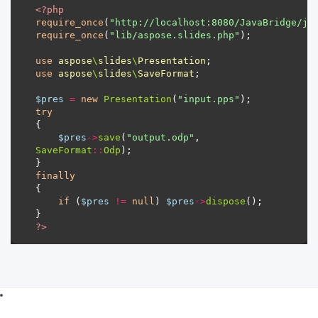
<?
php
require_once
(
"http://localhost:8080/JavaBridge/ja
require_once
(
"lib/aspose.slides.php"
use
aspose
\
slides
\
Presentation
use
aspose
\
slides
\
SaveFormat
$pres
=
new
Presentation
(
"input.pps"
try
$pres
->
save
(
"output.odp"
, 
SaveFormat
::
Odp
finally
if
 (
$pres
!=
null
) 
$pres
->
dispose
?>