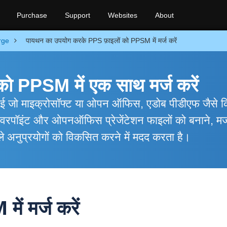
Purchase
Support
Websites
About
rge
पायथन का उपयोग करके PPS फ़ाइलों को PPSM में मर्ज करें
को PPSM में एक साथ मर्ज करें
ीआई जो माइक्रोसॉफ्ट या ओपन ऑफिस, एडोब पीडीएफ जैसे क
पावरपॉइंट और ओपनऑफिस प्रेजेंटेशन फाइलों को बनाने, मर्
ाले अनुप्रयोगों को विकसित करने में मदद करता है।
ं मर्ज करें