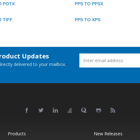
O POTX
PPS TO PPSX
O TIFF
PPS TO XPS
Product Updates
rectly delivered to your mailbox.
Products
New Releases