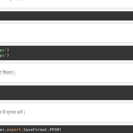
ps'
ps'
ो मिलाएं।
ं प्राप्त करें।
es.
export