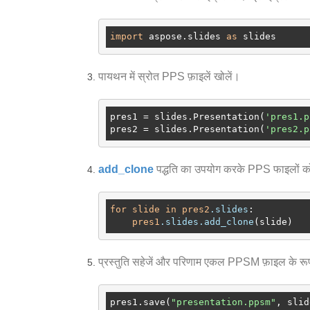
import
 aspose.slides 
as
पायथन में स्रोत PPS फ़ाइलें खोलें।
pres1
 = slides.Presentation(
'pres1.p
pres2
 = slides.Presentation(
'pres2.p
add_clone
पद्धति का उपयोग करके PPS फाइलों क
for
slide
in
pres2
.slides
:

pres1
.slides
.add_clone
प्रस्तुति सहेजें और परिणाम एकल PPSM फ़ाइल के रूप मे
pres1.save(
"presentation.ppsm"
, slid