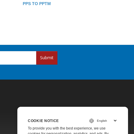
PPS TO PPTM
Submit
COOKIE NOTICE
Pricing
To provide you with the best experience, we use
cookies for personalization, analytics, and ads. By