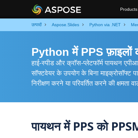
Products
उत्पादों
Aspose.Slides
Python via .NET
Me
Python में PPS फ़ाइलों 
हाई-स्पीड और क्रॉस-प्लेटफॉर्म पायथन एप
सॉफ्टवेयर के उपयोग के बिना माइक्रोसॉफ्ट 
निरीक्षण करने या परिवर्तित करने की क्षमता व
पायथन में PPS को PPSM मे