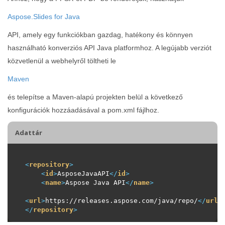
Aspose.Slides for Java
API, amely egy funkciókban gazdag, hatékony és könnyen
használható konverziós API Java platformhoz. A legújabb verziót
közvetlenül a webhelyről töltheti le
Maven
és telepítse a Maven-alapú projekten belül a következő
konfigurációk hozzáadásával a pom.xml fájlhoz.
Adattár
<
repository
>
<
id
>
AsposeJavaAPI
</
id
>
<
name
>
Aspose Java API
</
name
>
<
url
>
https://releases.aspose.com/java/repo/
</
url
>
</
repository
>