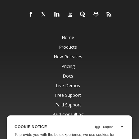
Home
Products
New Releases
Pricing
Docs
Live Demos
Free Support
Paid Support
Paid Consulting
Blog
COOKIE NOTICE
Websites
To provide you with the best experience, we use cookies for