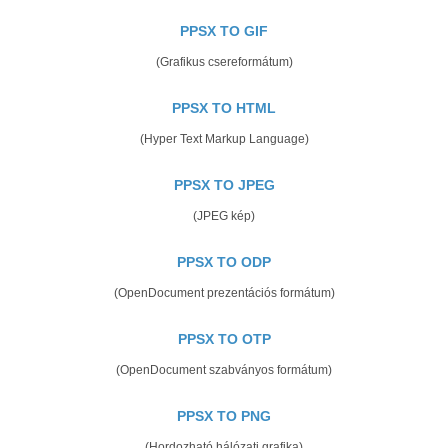
PPSX TO GIF
(Grafikus csereformátum)
PPSX TO HTML
(Hyper Text Markup Language)
PPSX TO JPEG
(JPEG kép)
PPSX TO ODP
(OpenDocument prezentációs formátum)
PPSX TO OTP
(OpenDocument szabványos formátum)
PPSX TO PNG
(Hordozható hálózati grafika)