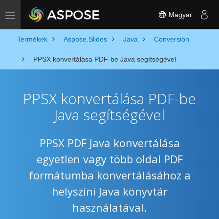
Magyar
Toggle navigation
Termékek
Aspose.Slides
Java
Conversion
PPSX konvertálása PDF-be Java segítségével
PPSX konvertálása PDF-be
Java segítségével
PPSX PDF Java konvertálása
egyetlen vagy több oldal PDF
formátumba konvertálásához a
helyszíni Java könyvtár
használatával.