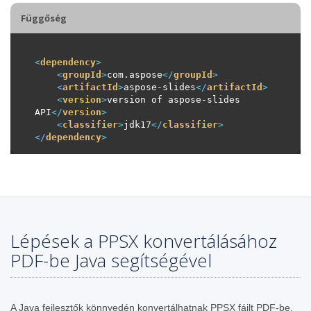
Függőség
<
dependency
>
<
groupId
>
com.aspose
</
groupId
>
<
artifactId
>
aspose-slides
</
artifactId
>
<
version
>
version of aspose-slides 
API
</
version
>
<
classifier
>
jdk17
</
classifier
>
</
dependency
>
Lépések a PPSX konvertálásához
PDF-be Java segítségével
A Java fejlesztők könnyedén konvertálhatnak PPSX fájlt PDF-be,