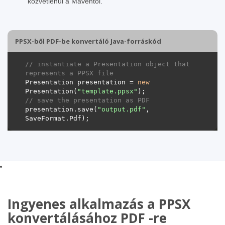
közvetlenül a Maventől.
PPSX-ből PDF-be konvertáló Java-forráskód
// instantiate a Presentation object that 
represents a PPSX file
Presentation presentation = 
new
Presentation(
"template.ppsx"
// save the presentation as PDF
presentation.save(
"output.pdf"
, 
Ingyenes alkalmazás a PPSX
konvertálásához PDF -re