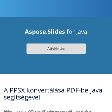
Aspose.Slides
for Java
Áttekintés
A PPSX konvertálása PDF-be Java
segítségével
Ahhoz, hogy a PPSX-et PDF-be rendereljük, használjuk