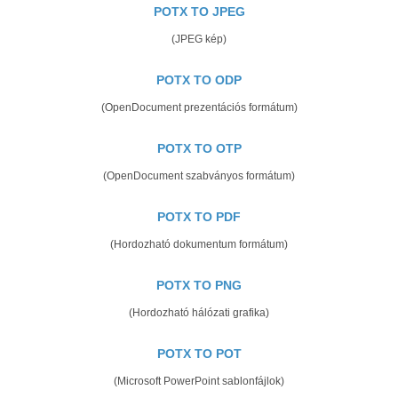
POTX TO JPEG
(JPEG kép)
POTX TO ODP
(OpenDocument prezentációs formátum)
POTX TO OTP
(OpenDocument szabványos formátum)
POTX TO PDF
(Hordozható dokumentum formátum)
POTX TO PNG
(Hordozható hálózati grafika)
POTX TO POT
(Microsoft PowerPoint sablonfájlok)