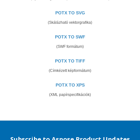
POTX TO SVG
(Skálázható vektorgrafika)
POTX TO SWF
(SWF formátum)
POTX TO TIFF
(Címkézett képformátum)
POTX TO XPS
(XML papírspecifikációk)
Subscribe to Aspose Product Updates