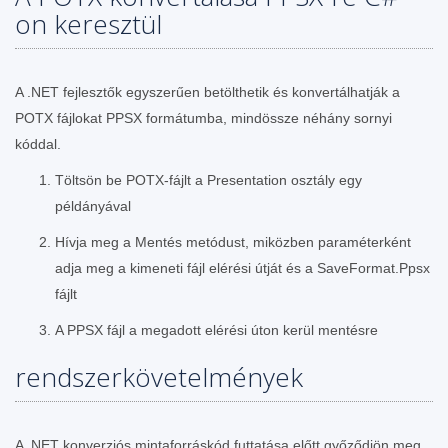
on keresztül
A .NET fejlesztők egyszerűen betölthetik és konvertálhatják a
POTX fájlokat PPSX formátumba, mindössze néhány sornyi
kóddal.
Töltsön be POTX-fájlt a Presentation osztály egy
példányával
Hívja meg a Mentés metódust, miközben paraméterként
adja meg a kimeneti fájl elérési útját és a SaveFormat.Ppsx
fájlt
A PPSX fájl a megadott elérési úton kerül mentésre
rendszerkövetelmények
A .NET konverziós mintaforráskód futtatása előtt győződjön meg