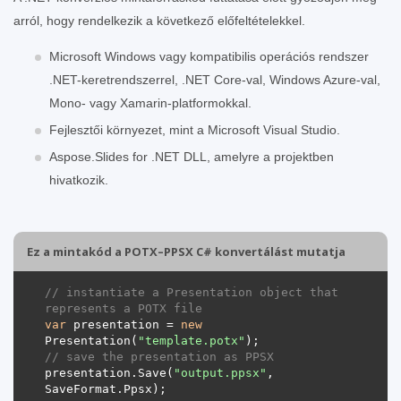
arról, hogy rendelkezik a következő előfeltételekkel.
Microsoft Windows vagy kompatibilis operációs rendszer
.NET-keretrendszerrel, .NET Core-val, Windows Azure-val,
Mono- vagy Xamarin-platformokkal.
Fejlesztői környezet, mint a Microsoft Visual Studio.
Aspose.Slides for .NET DLL, amelyre a projektben
hivatkozik.
Ez a mintakód a POTX–PPSX C# konvertálást mutatja
// instantiate a Presentation object that 
represents a POTX file
var
 presentation = 
new
Presentation(
"template.potx"
// save the presentation as PPSX
presentation.Save(
"output.ppsx"
, 