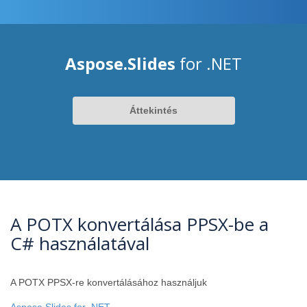
Aspose.Slides
for .NET
Áttekintés
A POTX konvertálása PPSX-be a
C# használatával
A POTX PPSX-re konvertálásához használjuk
Aspose.Slides for .NET