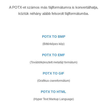
A POTX-et számos más fájlformátumra is konvertálhatja,
köztük néhány alább felsorolt ​​fájlformátumba.
POTX TO BMP
(Bittérképes kép)
POTX TO EMF
(Továbbfejlesztett metafájl formátum)
POTX TO GIF
(Grafikus csereformátum)
POTX TO HTML
(Hyper Text Markup Language)