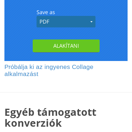
Próbálja ki az ingyenes Collage
alkalmazást
Egyéb támogatott
konverziók