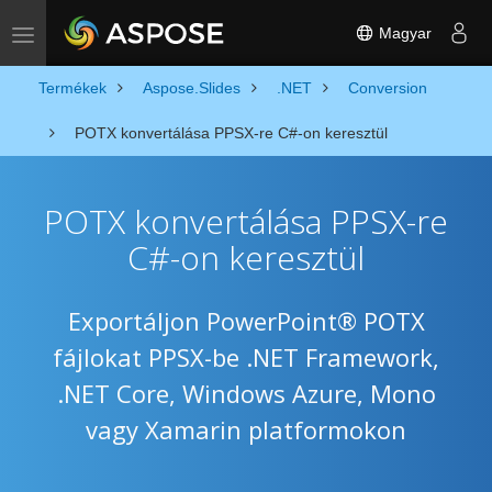
Magyar
Toggle navigation
Termékek
Aspose.Slides
.NET
Conversion
POTX konvertálása PPSX-re C#-on keresztül
POTX konvertálása PPSX-re
C#-on keresztül
Exportáljon PowerPoint® POTX
fájlokat PPSX-be .NET Framework,
.NET Core, Windows Azure, Mono
vagy Xamarin platformokon