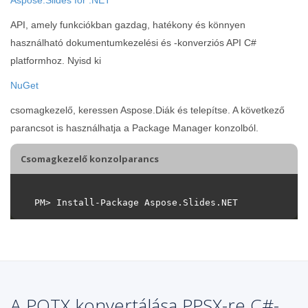
API, amely funkciókban gazdag, hatékony és könnyen
használható dokumentumkezelési és -konverziós API C#
platformhoz. Nyisd ki
NuGet
csomagkezelő, keressen Aspose.Diák és telepítse. A következő
parancsot is használhatja a Package Manager konzolból.
Csomagkezelő konzolparancs
A POTX konvertálása PPSX-re C#-