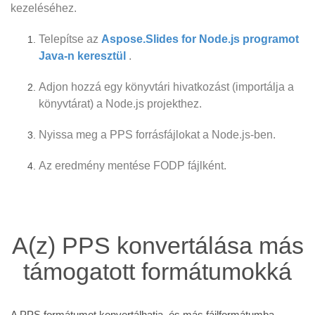
kezeléséhez.
Telepítse az
Aspose.Slides for Node.js programot
Java-n keresztül
.
Adjon hozzá egy könyvtári hivatkozást (importálja a
könyvtárat) a Node.js projekthez.
Nyissa meg a PPS forrásfájlokat a Node.js-ben.
Az eredmény mentése FODP fájlként.
A(z) PPS konvertálása más
támogatott formátumokká
A PPS formátumot konvertálhatja, és más fájlformátumba