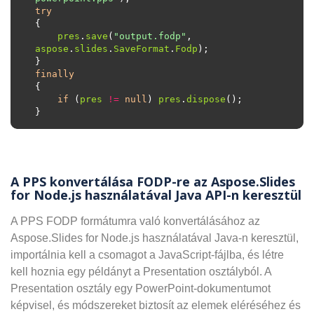
try
pres
.
save
(
"output.fodp"
, 
aspose
.
slides
.
SaveFormat
.
Fodp
finally
if
 (
pres
!=
null
) 
pres
.
dispose
A PPS konvertálása FODP-re az Aspose.Slides
for Node.js használatával Java API-n keresztül
A PPS FODP formátumra való konvertálásához az
Aspose.Slides for Node.js használatával Java-n keresztül,
importálnia kell a csomagot a JavaScript-fájlba, és létre
kell hoznia egy példányt a Presentation osztályból. A
Presentation osztály egy PowerPoint-dokumentumot
képvisel, és módszereket biztosít az elemek eléréséhez és