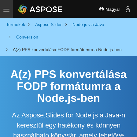
Magyar
Toggle navigation
Termékek
Aspose.Slides
Node.js via Java
Conversion
A(z) PPS konvertálása FODP formátumra a Node.js-ben
A(z) PPS konvertálása
FODP formátumra a
Node.js-ben
Az Aspose.Slides for Node.js a Java-n
keresztül egy hatékony és könnyen
használható könyvtár, amely lehetővé