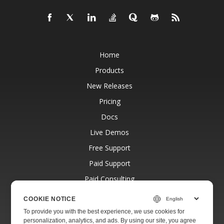
Home
Products
New Releases
Pricing
Docs
Live Demos
Free Support
Paid Support
Paid Consulting
Blog
COOKIE NOTICE
Websites
To provide you with the best experience, we use cookies for
personalization, analytics, and ads. By using our site, you agree