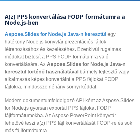
A(z) PPS konvertálása FODP formátumra a
Node.js-ben
Aspose.Slides for Node.js Java-n keresztül
egy
hatékony Node.js könyvtár prezentációs fájlok
létrehozásához és kezeléséhez. Ezenkívül rugalmas
módokat biztosít a PPS FODP formátumra való
konvertálására. Az
Aspose.Slides for Node.js Java-n
keresztül történő használatával
bármely fejlesztő vagy
alkalmazás képes konvertálni a PPS fájlokat FODP
fájlokra, mindössze néhány sornyi kóddal.
Modern dokumentumfeldolgozó API-ként az Aspose.Slides
for Node.js gyorsan exportál PPS fájlokat FODP
fájlformátumokba. Az Aspose PowerPoint könyvtár
lehetővé teszi a(z) PPS fájl konvertálását FODP-re és sok
más fájlformátumra