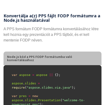
Konvertálja a(z) PPS fájlt FODP formátumra a
Node.js használatával
A PPS formátum FODP formátumra konvertálásához létre
kell hoznia egy prezentációt a PPS fájlból, és el kell
mentenie FODP néven.
Node.js kód a PPS FODP formátumba való
konvertálásához
var
aspose
=
aspose
||
aspose
.
slides
=
require
(
"aspose.slides.via.java"
var
pres
=
new
aspose
.
slides
.
Presentation
(
"welcome-to-
powerpoint.pps"