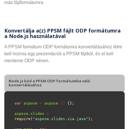
más fájlformátumra
Konvertálja a(z) PPSM fájlt ODP formátumra
a Node.js használatával
A PPSM formátum ODP formátumra konvertálásához létre
kell hoznia egy prezentációt a PPSM fájlból, és el kell
mentenie ODP néven.
Node.js kód a PPSM ODP formátumba való
konvertálásához
var
aspose
=
aspose
||
aspose
.
slides
=
require
(
"aspose.slides.via.java"