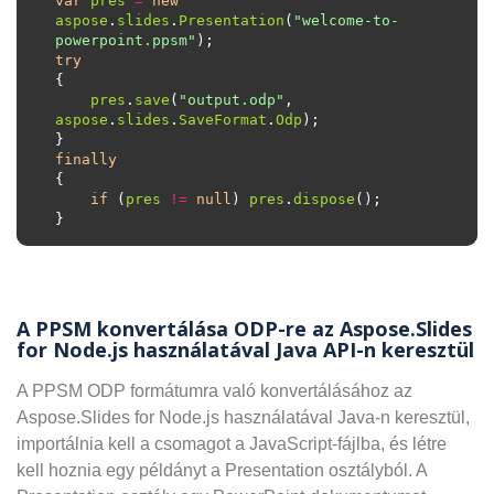
var
pres
=
new
aspose
.
slides
.
Presentation
(
"welcome-to-
powerpoint.ppsm"
try
pres
.
save
(
"output.odp"
, 
aspose
.
slides
.
SaveFormat
.
Odp
finally
if
 (
pres
!=
null
) 
pres
.
dispose
A PPSM konvertálása ODP-re az Aspose.Slides
for Node.js használatával Java API-n keresztül
A PPSM ODP formátumra való konvertálásához az
Aspose.Slides for Node.js használatával Java-n keresztül,
importálnia kell a csomagot a JavaScript-fájlba, és létre
kell hoznia egy példányt a Presentation osztályból. A