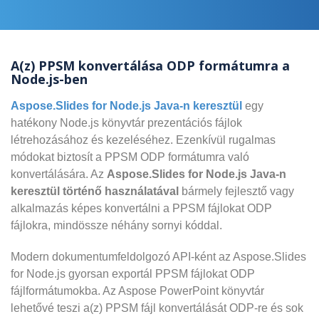
A(z) PPSM konvertálása ODP formátumra a
Node.js-ben
Aspose.Slides for Node.js Java-n keresztül
egy
hatékony Node.js könyvtár prezentációs fájlok
létrehozásához és kezeléséhez. Ezenkívül rugalmas
módokat biztosít a PPSM ODP formátumra való
konvertálására. Az
Aspose.Slides for Node.js Java-n
keresztül történő használatával
bármely fejlesztő vagy
alkalmazás képes konvertálni a PPSM fájlokat ODP
fájlokra, mindössze néhány sornyi kóddal.
Modern dokumentumfeldolgozó API-ként az Aspose.Slides
for Node.js gyorsan exportál PPSM fájlokat ODP
fájlformátumokba. Az Aspose PowerPoint könyvtár
lehetővé teszi a(z) PPSM fájl konvertálását ODP-re és sok