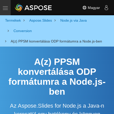
Magyar
Toggle navigation
Termékek
Aspose.Slides
Node.js via Java
Conversion
A(z) PPSM konvertálása ODP formátumra a Node.js-ben
A(z) PPSM
konvertálása ODP
formátumra a Node.js-
ben
Az Aspose.Slides for Node.js a Java-n