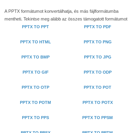
A PPTX formátumot konvertálhatja, és más fájlformátumba
mentheti. Tekintse meg alább az összes támogatott formátumot
PPTX TO PPT
PPTX TO PDF
PPTX TO HTML
PPTX TO PNG
PPTX TO BMP
PPTX TO JPG
PPTX TO GIF
PPTX TO ODP
PPTX TO OTP
PPTX TO POT
PPTX TO POTM
PPTX TO POTX
PPTX TO PPS
PPTX TO PPSM
PPTX TO PPSX
PPTX TO PPTM