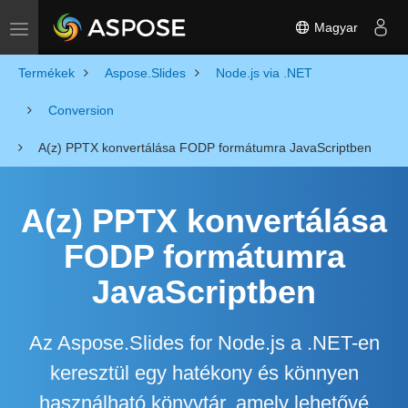
Magyar
Toggle navigation
Termékek
Aspose.Slides
Node.js via .NET
Conversion
A(z) PPTX konvertálása FODP formátumra JavaScriptben
A(z) PPTX konvertálása
FODP formátumra
JavaScriptben
Az Aspose.Slides for Node.js a .NET-en
keresztül egy hatékony és könnyen
használható könyvtár, amely lehetővé