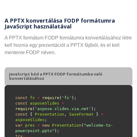
A PPTX konvertálása FODP formátumra
JavaScript használatával
A PPTX formátum FODP formátumra konvertálásához létre
kell hoznia egy prezentációt a PPTX fájlból, és el kell
mentenie FODP néven.
JavaScript kód a PPTX FODP formátumba való
konvertálásához
const
fs
=
require
(
'fs'
const
asposeSlides
=
require
(
'aspose.slides.via.net'
const
 { 
Presentation
, 
SaveFormat
 } 
=
asposeSlides
var
pres
=
new
Presentation
(
"welcome-to-
powerpoint.pptx"
try