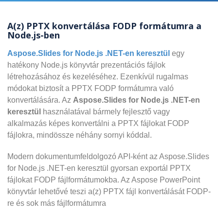
A(z) PPTX konvertálása FODP formátumra a
Node.js-ben
Aspose.Slides for Node.js .NET-en keresztül
egy
hatékony Node.js könyvtár prezentációs fájlok
létrehozásához és kezeléséhez. Ezenkívül rugalmas
módokat biztosít a PPTX FODP formátumra való
konvertálására. Az
Aspose.Slides for Node.js .NET-en
keresztül
használatával bármely fejlesztő vagy
alkalmazás képes konvertálni a PPTX fájlokat FODP
fájlokra, mindössze néhány sornyi kóddal.
Modern dokumentumfeldolgozó API-ként az Aspose.Slides
for Node.js .NET-en keresztül gyorsan exportál PPTX
fájlokat FODP fájlformátumokba. Az Aspose PowerPoint
könyvtár lehetővé teszi a(z) PPTX fájl konvertálását FODP-
re és sok más fájlformátumra