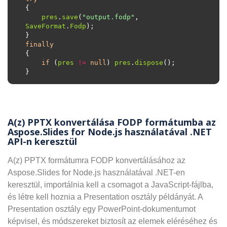
pres
.
save
(
"output.fodp"
, 
SaveFormat
.
Fodp
finally
if
 (
pres
!=
null
) 
pres
.
dispose
A(z) PPTX konvertálása FODP formátumba az
Aspose.Slides for Node.js használatával .NET
API-n keresztül
A(z) PPTX formátumra FODP konvertálásához az
Aspose.Slides for Node.js használatával .NET-en
keresztül, importálnia kell a csomagot a JavaScript-fájlba,
és létre kell hoznia a Presentation osztály példányát. A
Presentation osztály egy PowerPoint-dokumentumot
képvisel, és módszereket biztosít az elemek eléréséhez és