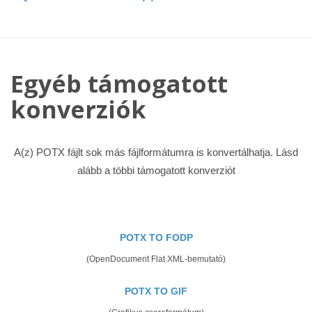
Egyéb támogatott
konverziók
A(z) POTX fájlt sok más fájlformátumra is konvertálhatja. Lásd
alább a többi támogatott konverziót
POTX TO FODP
(OpenDocument Flat XML-bemutató)
POTX TO GIF