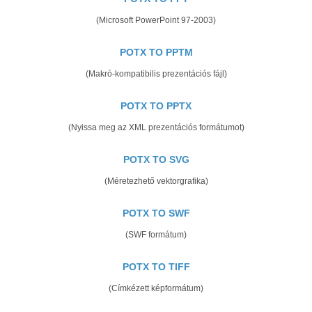
(Microsoft PowerPoint 97-2003)
POTX TO PPTM
(Makró-kompatibilis prezentációs fájl)
POTX TO PPTX
(Nyissa meg az XML prezentációs formátumot)
POTX TO SVG
(Méretezhető vektorgrafika)
POTX TO SWF
(SWF formátum)
POTX TO TIFF
(Címkézett képformátum)