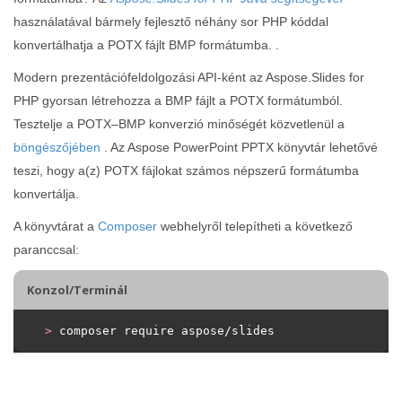
használatával bármely fejlesztő néhány sor PHP kóddal
konvertálhatja a POTX fájlt BMP formátumba. .
Modern prezentációfeldolgozási API-ként az Aspose.Slides for
PHP gyorsan létrehozza a BMP fájlt a POTX formátumból.
Tesztelje a POTX–BMP konverzió minőségét közvetlenül a
böngészőjében
. Az Aspose PowerPoint PPTX könyvtár lehetővé
teszi, hogy a(z) POTX fájlokat számos népszerű formátumba
konvertálja.
A könyvtárat a
Composer
webhelyről telepítheti a következő
paranccsal:
Konzol/Terminál
>
 composer require aspose/slides