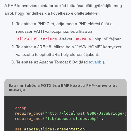
A PHP konverziós mintaforráskód futtatása előtt győződjön meg
arról, hogy rendelkezik a következő előfeltételekkel.
Telepítse a PHP 7-et, adja meg a PHP elérési útját a
rendszer PATH változójához, és állítsa az
értéket
php.ini` fájlban.
allow_url_include
On-ra a
Telepítse a JRE-t 8. Állítsa be a “JAVA_HOME” környezeti
változót a telepített JRE hely elérési útjaként.
Telepítse az Apache Tomcat 8.0-t (lásd
tovább
).
Ez a mintakód a POTX és a BMP közötti PHP-konverziót
mutatja
<?
php
require_once
(
"http://localhost:8080/JavaBridge/ja
require_once
(
"lib/aspose.slides.php"
use
aspose
\
slides
\
Presentation