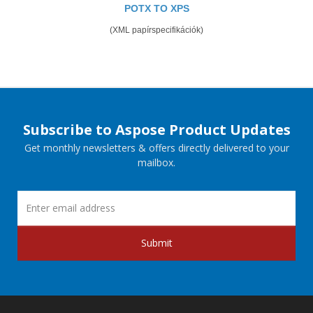
POTX TO XPS
(XML papírspecifikációk)
Subscribe to Aspose Product Updates
Get monthly newsletters & offers directly delivered to your
mailbox.
Submit