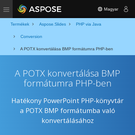
Magyar
Toggle navigation
Termékek
Aspose.Slides
PHP via Java
Conversion
A POTX konvertálása BMP formátumra PHP-ben
A POTX konvertálása BMP
formátumra PHP-ben
Hatékony PowerPoint PHP-könyvtár
a POTX BMP formátumba való
konvertálásához