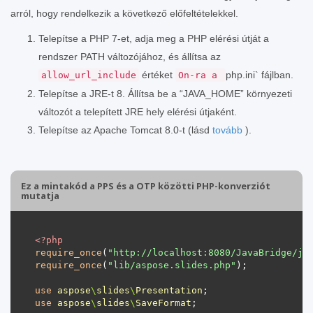
arról, hogy rendelkezik a következő előfeltételekkel.
Telepítse a PHP 7-et, adja meg a PHP elérési útját a
rendszer PATH változójához, és állítsa az
értéket
php.ini` fájlban.
allow_url_include
On-ra a
Telepítse a JRE-t 8. Állítsa be a “JAVA_HOME” környezeti
változót a telepített JRE hely elérési útjaként.
Telepítse az Apache Tomcat 8.0-t (lásd
tovább
).
Ez a mintakód a PPS és a OTP közötti PHP-konverziót
mutatja
<?
php
require_once
(
"http://localhost:8080/JavaBridge/ja
require_once
(
"lib/aspose.slides.php"
use
aspose
\
slides
\
Presentation
use
aspose
\
slides
\
SaveFormat