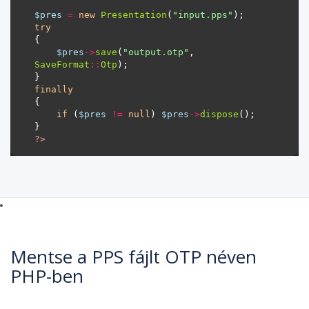
$pres
=
new
Presentation
(
"input.pps"
try
$pres
->
save
(
"output.otp"
, 
SaveFormat
::
Otp
finally
if
 (
$pres
!=
null
) 
$pres
->
dispose
?>
Mentse a PPS fájlt OTP néven
PHP-ben