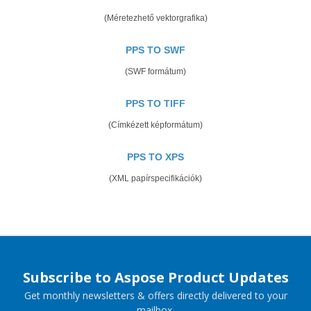
(Méretezhető vektorgrafika)
PPS TO SWF
(SWF formátum)
PPS TO TIFF
(Címkézett képformátum)
PPS TO XPS
(XML papírspecifikációk)
Subscribe to Aspose Product Updates
Get monthly newsletters & offers directly delivered to your
mailbox.