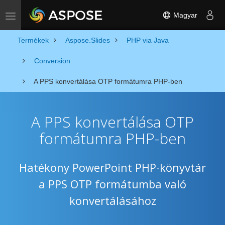
Magyar
Toggle navigation
Termékek
Aspose.Slides
PHP via Java
Conversion
A PPS konvertálása OTP formátumra PHP-ben
A PPS konvertálása OTP
formátumra PHP-ben
Hatékony PowerPoint PHP-könyvtár
a PPS OTP formátumba való
konvertálásához