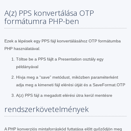
A(z) PPS konvertálása OTP
formátumra PHP-ben
Ezek a lépések egy PPS fájl konvertálásához OTP formátumba
PHP használatával.
Töltse be a PPS fájlt a Presentation osztály egy
példányával
Hívja meg a “save” metódust, miközben paraméterként
adja meg a kimeneti fájl elérési útját és a SaveFormat.OTP
A(z) PPS fájl a megadott elérési útra kerül mentésre
rendszerkövetelmények
A PHP konverziós mintaforráskód futtatása előtt győződjön meg