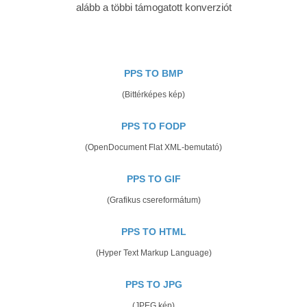
alább a többi támogatott konverziót
PPS TO BMP
(Bittérképes kép)
PPS TO FODP
(OpenDocument Flat XML-bemutató)
PPS TO GIF
(Grafikus csereformátum)
PPS TO HTML
(Hyper Text Markup Language)
PPS TO JPG
(JPEG kép)