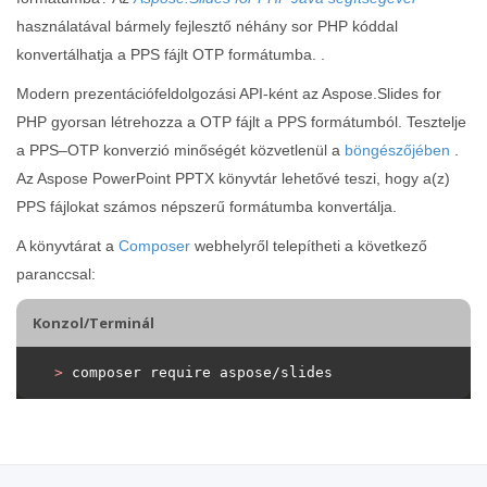
használatával bármely fejlesztő néhány sor PHP kóddal
konvertálhatja a PPS fájlt OTP formátumba. .
Modern prezentációfeldolgozási API-ként az Aspose.Slides for
PHP gyorsan létrehozza a OTP fájlt a PPS formátumból. Tesztelje
a PPS–OTP konverzió minőségét közvetlenül a
böngészőjében
.
Az Aspose PowerPoint PPTX könyvtár lehetővé teszi, hogy a(z)
PPS fájlokat számos népszerű formátumba konvertálja.
A könyvtárat a
Composer
webhelyről telepítheti a következő
paranccsal:
Konzol/Terminál
>
 composer require aspose/slides