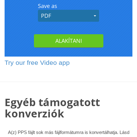
Try our free Video app
Egyéb támogatott
konverziók
A(z) PPS fájlt sok más fájlformátumra is konvertálhatja. Lásd