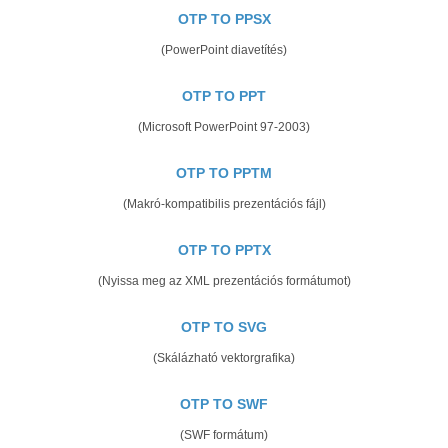
OTP TO PPSX
(PowerPoint diavetítés)
OTP TO PPT
(Microsoft PowerPoint 97-2003)
OTP TO PPTM
(Makró-kompatibilis prezentációs fájl)
OTP TO PPTX
(Nyissa meg az XML prezentációs formátumot)
OTP TO SVG
(Skálázható vektorgrafika)
OTP TO SWF
(SWF formátum)