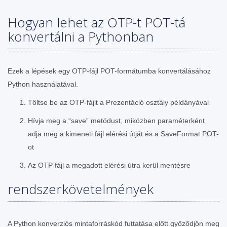
Hogyan lehet az OTP-t POT-tá
konvertálni a Pythonban
Ezek a lépések egy OTP-fájl POT-formátumba konvertálásához
Python használatával.
Töltse be az OTP-fájlt a Prezentáció osztály példányával
Hívja meg a “save” metódust, miközben paraméterként
adja meg a kimeneti fájl elérési útját és a SaveFormat.POT-
ot
Az OTP fájl a megadott elérési útra kerül mentésre
rendszerkövetelmények
A Python konverziós mintaforráskód futtatása előtt győződjön meg