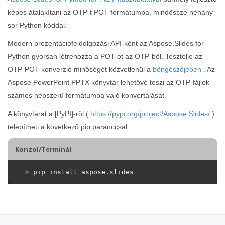
képes átalakítani az OTP-t POT formátumba, mindössze néhány
sor Python kóddal.
Modern prezentációfeldolgozási API-ként az Aspose.Slides for
Python gyorsan létrehozza a POT-ot az OTP-ből. Tesztelje az
OTP-POT konverzió minőségét közvetlenül a
böngészőjében
. Az
Aspose PowerPoint PPTX könyvtár lehetővé teszi az OTP-fájlok
számos népszerű formátumba való konvertálását.
A könyvtárat a [PyPI]-ről (
https://pypi.org/project/Aspose.Slides/
)
telepítheti a következő pip paranccsal:
Konzol/Terminál
>
 pip install aspose.slides