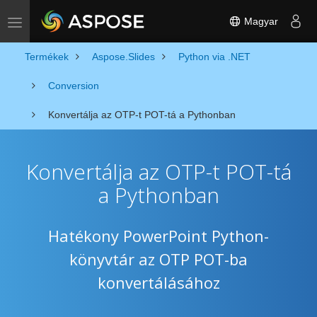
Magyar
Toggle navigation
Termékek
Aspose.Slides
Python via .NET
Conversion
Konvertálja az OTP-t POT-tá a Pythonban
Konvertálja az OTP-t POT-tá
a Pythonban
Hatékony PowerPoint Python-
könyvtár az OTP POT-ba
konvertálásához