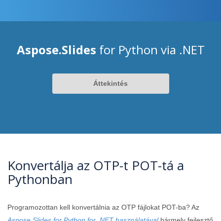
Aspose.Slides
for Python via .NET
Áttekintés
Konvertálja az OTP-t POT-tá a
Pythonban
Programozottan kell konvertálnia az OTP fájlokat POT-ba? Az
Aspose.Slides for Python for .NET használatával
bármely fejlesztő