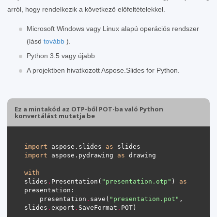
arról, hogy rendelkezik a következő előfeltételekkel.
Microsoft Windows vagy Linux alapú operációs rendszer
(lásd
tovább
).
Python 3.5 vagy újabb
A projektben hivatkozott Aspose.Slides for Python.
Ez a mintakód az OTP-ből POT-ba való Python
konvertálást mutatja be
import
 aspose.slides 
as
import
 aspose.pydrawing 
as
with
slides
.
Presentation(
"presentation.otp"
) 
as
    presentation
.
save(
"presentation.pot"
, 
slides
.
export
.
SaveFormat
.