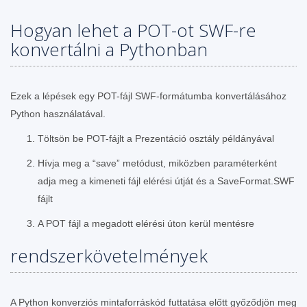
Hogyan lehet a POT-ot SWF-re
konvertálni a Pythonban
Ezek a lépések egy POT-fájl SWF-formátumba konvertálásához
Python használatával.
Töltsön be POT-fájlt a Prezentáció osztály példányával
Hívja meg a “save” metódust, miközben paraméterként
adja meg a kimeneti fájl elérési útját és a SaveFormat.SWF
fájlt
A POT fájl a megadott elérési úton kerül mentésre
rendszerkövetelmények
A Python konverziós mintaforráskód futtatása előtt győződjön meg