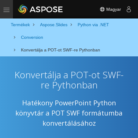
Magyar
Toggle navigation
Termékek
Aspose.Slides
Python via .NET
Conversion
Konvertálja a POT-ot SWF-re Pythonban
Konvertálja a POT-ot SWF-
re Pythonban
Hatékony PowerPoint Python
könyvtár a POT SWF formátumba
konvertálásához