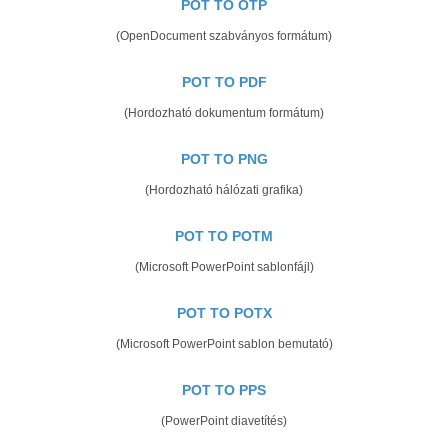
POT TO OTP
(OpenDocument szabványos formátum)
POT TO PDF
(Hordozható dokumentum formátum)
POT TO PNG
(Hordozható hálózati grafika)
POT TO POTM
(Microsoft PowerPoint sablonfájl)
POT TO POTX
(Microsoft PowerPoint sablon bemutató)
POT TO PPS
(PowerPoint diavetítés)