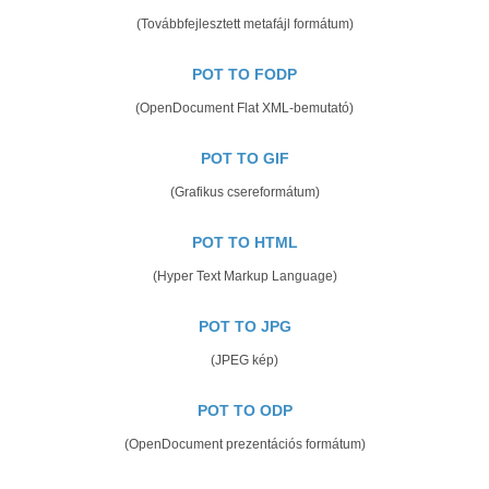
(Továbbfejlesztett metafájl formátum)
POT TO FODP
(OpenDocument Flat XML-bemutató)
POT TO GIF
(Grafikus csereformátum)
POT TO HTML
(Hyper Text Markup Language)
POT TO JPG
(JPEG kép)
POT TO ODP
(OpenDocument prezentációs formátum)