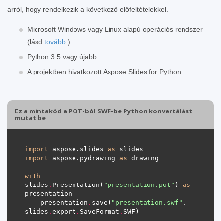
arról, hogy rendelkezik a következő előfeltételekkel.
Microsoft Windows vagy Linux alapú operációs rendszer
(lásd
tovább
).
Python 3.5 vagy újabb
A projektben hivatkozott Aspose.Slides for Python.
Ez a mintakód a POT-ból SWF-be Python konvertálást
mutat be
import
 aspose.slides 
as
import
 aspose.pydrawing 
as
with
slides
.
Presentation(
"presentation.pot"
) 
as
    presentation
.
save(
"presentation.swf"
, 
slides
.
export
.
SaveFormat
.