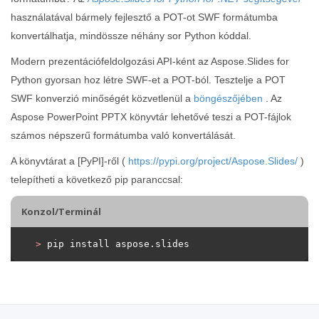
használatával bármely fejlesztő a POT-ot SWF formátumba
konvertálhatja, mindössze néhány sor Python kóddal.
Modern prezentációfeldolgozási API-ként az Aspose.Slides for
Python gyorsan hoz létre SWF-et a POT-ból. Tesztelje a POT
SWF konverzió minőségét közvetlenül a
böngészőjében
. Az
Aspose PowerPoint PPTX könyvtár lehetővé teszi a POT-fájlok
számos népszerű formátumba való konvertálását.
A könyvtárat a [PyPI]-ről (
https://pypi.org/project/Aspose.Slides/
)
telepítheti a következő pip paranccsal:
Konzol/Terminál
>
 pip install aspose.slides