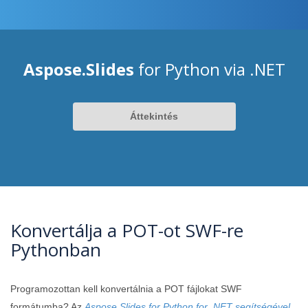
Aspose.Slides
for Python via .NET
Áttekintés
Konvertálja a POT-ot SWF-re
Pythonban
Programozottan kell konvertálnia a POT fájlokat SWF
formátumba? Az
Aspose.Slides for Python for .NET segítségével