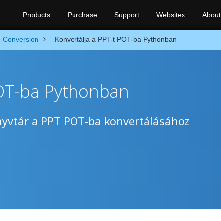
Products
Purchase
Support
Websites
About
Conversion
Konvertálja a PPT-t POT-ba Pythonban
POT-ba Pythonban
yvtár a PPT POT-ba konvertálásához