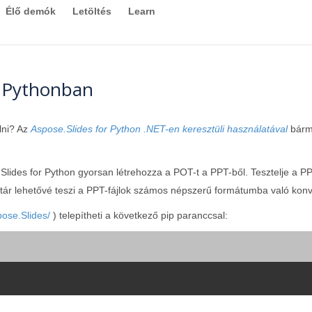
Élő demók
Letöltés
Learn
a Pythonban
lni? Az
Aspose.Slides for Python .NET-en keresztüli használatával
bárme
Slides for Python gyorsan létrehozza a POT-t a PPT-ből. Tesztelje a 
r lehetővé teszi a PPT-fájlok számos népszerű formátumba való konve
pose.Slides/
) telepítheti a következő pip paranccsal: