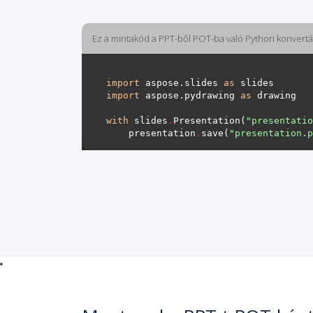
Ez a mintakód a PPT-ből POT-ba való Python konvertá
import
 aspose.slides 
as
import
 aspose.pydrawing 
as
with
 slides
.
Presentation(
"presentatio
    presentation
.
save(
"presentation.p