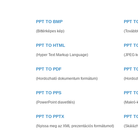
PPT TO BMP
PPT T
(Bittérképes kép)
(Továbbf
PPT TO HTML
PPT T
(Hyper Text Markup Language)
(JPEG k
PPT TO PDF
PPT T
(Hordozható dokumentum formátum)
(Hordozh
PPT TO PPS
PPT T
(PowerPoint diavetítés)
(Makró-k
PPT TO PPTX
PPT T
(Nyissa meg az XML prezentációs formátumot)
(Skálázh