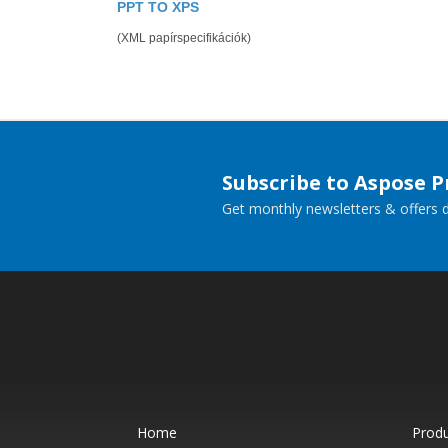
PPT TO XPS
(XML papírspecifikációk)
Subscribe to Aspose 
Get monthly newsletters & offers di
Home
Prod