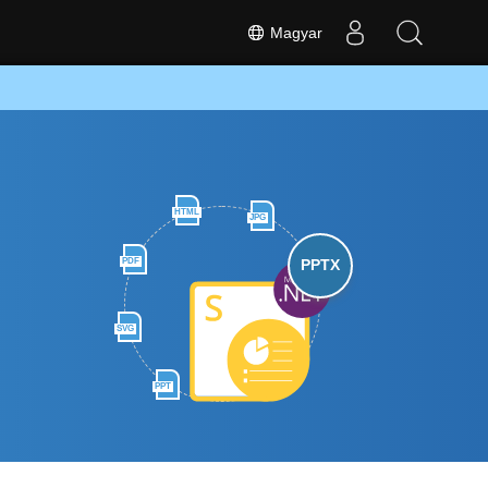
Magyar
HTML
JPG
PDF
PPTX
SVG
PPT