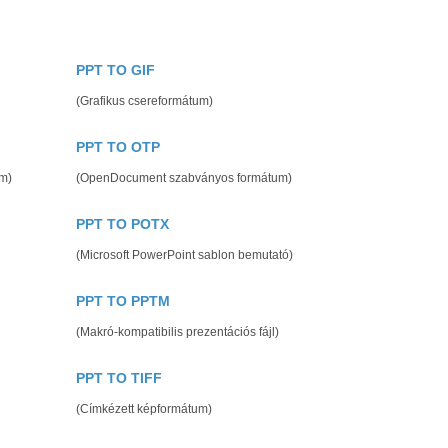
PPT TO GIF
(Grafikus csereformátum)
PPT TO OTP
m)
(OpenDocument szabványos formátum)
PPT TO POTX
(Microsoft PowerPoint sablon bemutató)
PPT TO PPTM
(Makró-kompatibilis prezentációs fájl)
PPT TO TIFF
(Címkézett képformátum)