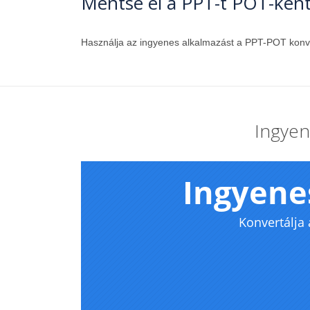
Mentse el a PPT-t POT-kén
Használja az ingyenes alkalmazást a PPT-POT konv
Ingyen