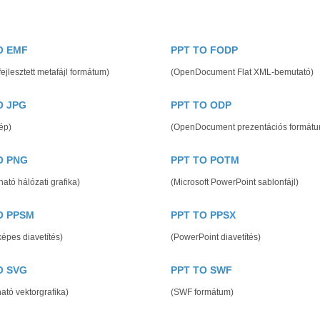
O EMF
PPT TO FODP
ejlesztett metafájl formátum)
(OpenDocument Flat XML-bemutató)
O JPG
PPT TO ODP
ép)
(OpenDocument prezentációs formátu
O PNG
PPT TO POTM
ató hálózati grafika)
(Microsoft PowerPoint sablonfájl)
O PPSM
PPT TO PPSX
épes diavetítés)
(PowerPoint diavetítés)
O SVG
PPT TO SWF
ató vektorgrafika)
(SWF formátum)