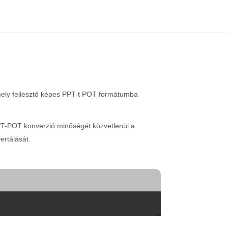
ly fejlesztő képes PPT-t POT formátumba
PPT-POT konverzió minőségét közvetlenül a
rtálását.