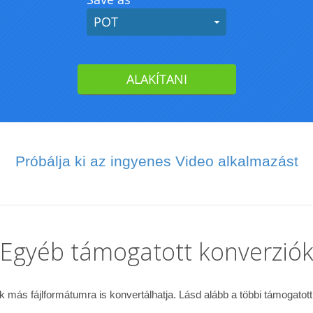
Próbálja ki az ingyenes Video alkalmazást
Egyéb támogatott konverzió
k más fájlformátumra is konvertálhatja. Lásd alább a többi támogatott