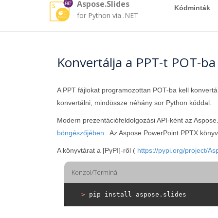
Aspose.Slides
Kódminták
for Python via .NET
Konvertálja a PPT-t POT-b
A PPT fájlokat programozottan POT-ba kell konvertá
konvertálni, mindössze néhány sor Python kóddal.
Modern prezentációfeldolgozási API-ként az Aspose.
böngészőjében
. Az Aspose PowerPoint PPTX könyvtá
A könyvtárat a [PyPI]-ről (
https://pypi.org/project/As
Konzol/Terminál
>
 pip install aspose.slides