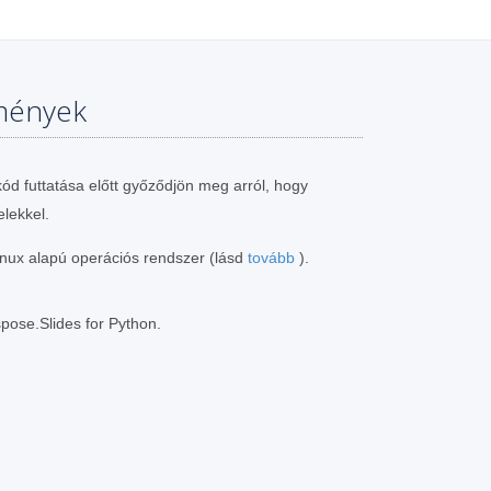
mények
ód futtatása előtt győződjön meg arról, hogy
elekkel.
nux alapú operációs rendszer (lásd
tovább
).
spose.Slides for Python.