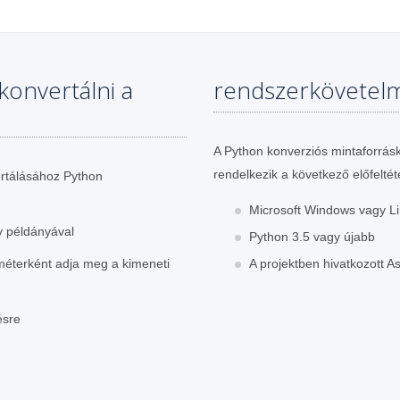
konvertálni a
rendszerkövetel
A Python konverziós mintaforrásk
rendelkezik a következő előfeltét
rtálásához Python
Microsoft Windows vagy Li
gy példányával
Python 3.5 vagy újabb
méterként adja meg a kimeneti
A projektben hivatkozott A
ésre