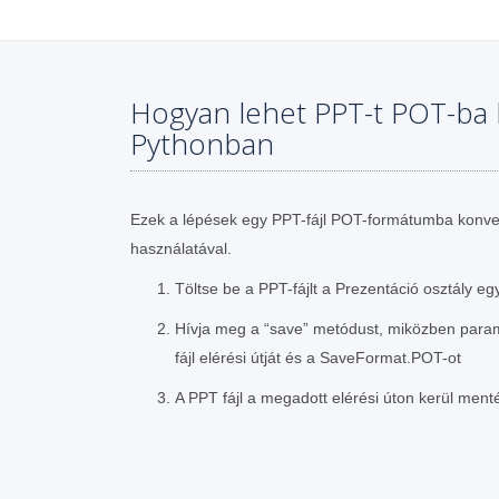
Hogyan lehet PPT-t POT-ba 
Pythonban
Ezek a lépések egy PPT-fájl POT-formátumba konve
használatával.
Töltse be a PPT-fájlt a Prezentáció osztály e
Hívja meg a “save” metódust, miközben para
fájl elérési útját és a SaveFormat.POT-ot
A PPT fájl a megadott elérési úton kerül ment