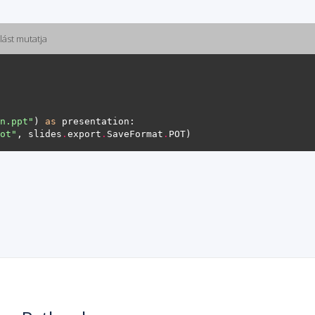
lást mutatja
n.ppt"
) 
as
ot"
, slides
.
export
.
SaveFormat
.