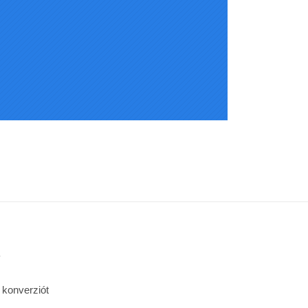
k
 konverziót