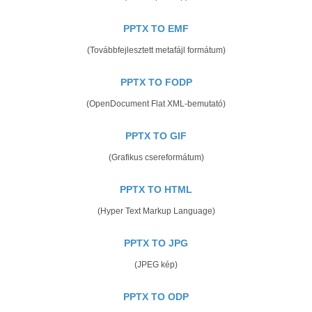
PPTX TO EMF
(Továbbfejlesztett metafájl formátum)
PPTX TO FODP
(OpenDocument Flat XML-bemutató)
PPTX TO GIF
(Grafikus csereformátum)
PPTX TO HTML
(Hyper Text Markup Language)
PPTX TO JPG
(JPEG kép)
PPTX TO ODP