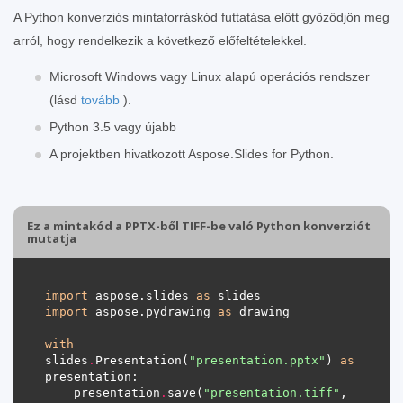
A Python konverziós mintaforráskód futtatása előtt győződjön meg
arról, hogy rendelkezik a következő előfeltételekkel.
Microsoft Windows vagy Linux alapú operációs rendszer
(lásd
tovább
).
Python 3.5 vagy újabb
A projektben hivatkozott Aspose.Slides for Python.
Ez a mintakód a PPTX-ből TIFF-be való Python konverziót
mutatja
import
 aspose.slides 
as
import
 aspose.pydrawing 
as
with
slides
.
Presentation(
"presentation.pptx"
) 
as
    presentation
.
save(
"presentation.tiff"
, 