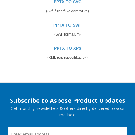
PPTX TO SVG
(Skálázható vektorgrafika)
PPTX TO SWF
(SWF formátum)
PPTX TO XPS
(XML papírspecifikációk)
Subscribe to Aspose Product Updates
Get monthly newsletters & offers directly delivered to your
mailbox.