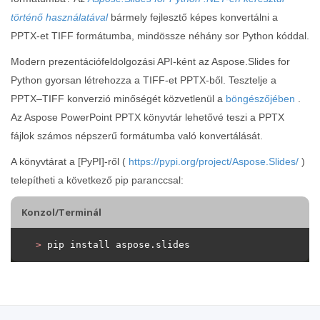
történő használatával
bármely fejlesztő képes konvertálni a
PPTX-et TIFF formátumba, mindössze néhány sor Python kóddal.
Modern prezentációfeldolgozási API-ként az Aspose.Slides for
Python gyorsan létrehozza a TIFF-et PPTX-ből. Tesztelje a
PPTX–TIFF konverzió minőségét közvetlenül a
böngészőjében
.
Az Aspose PowerPoint PPTX könyvtár lehetővé teszi a PPTX
fájlok számos népszerű formátumba való konvertálását.
A könyvtárat a [PyPI]-ről (
https://pypi.org/project/Aspose.Slides/
)
telepítheti a következő pip paranccsal:
Konzol/Terminál
>
 pip install aspose.slides