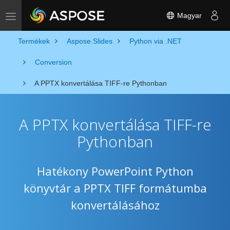
Magyar
Toggle navigation
Termékek
Aspose.Slides
Python via .NET
Conversion
A PPTX konvertálása TIFF-re Pythonban
A PPTX konvertálása TIFF-re
Pythonban
Hatékony PowerPoint Python
könyvtár a PPTX TIFF formátumba
konvertálásához