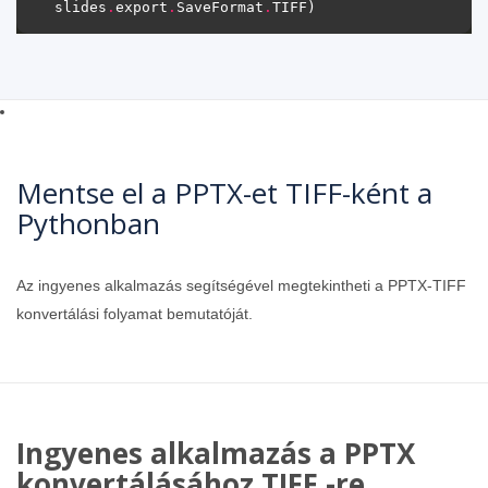
slides
.
export
.
SaveFormat
.
Mentse el a PPTX-et TIFF-ként a
Pythonban
Az ingyenes alkalmazás segítségével megtekintheti a PPTX-TIFF
konvertálási folyamat bemutatóját.
Ingyenes alkalmazás a PPTX
konvertálásához TIFF -re