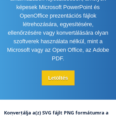
képesek Microsoft PowerPoint és
OpenOffice prezentációs fájlok
létrehozására, egyesítésére,
ellenőrzésére vagy konvertálására olyan
szoftverek használata nélkül, mint a
Microsoft vagy az Open Office, az Adobe
PDF.
Letöltés
Konvertálja a(z) SVG fájlt PNG formátumra a