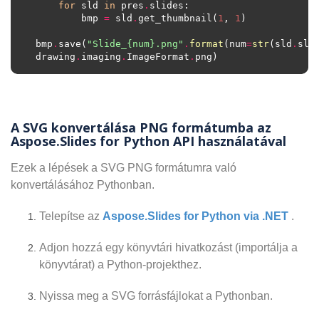
for
 sld 
in
 pres
.
        bmp 
=
 sld
.
get_thumbnail(
1
, 
1
bmp
.
save(
"Slide_
{num}
.png"
.
format
(num
=
str
(sld
.
slid
drawing
.
imaging
.
ImageFormat
.
A SVG konvertálása PNG formátumba az
Aspose.Slides for Python API használatával
Ezek a lépések a SVG PNG formátumra való
konvertálásához Pythonban.
Telepítse az
Aspose.Slides for Python via .NET
.
Adjon hozzá egy könyvtári hivatkozást (importálja a
könyvtárat) a Python-projekthez.
Nyissa meg a SVG forrásfájlokat a Pythonban.