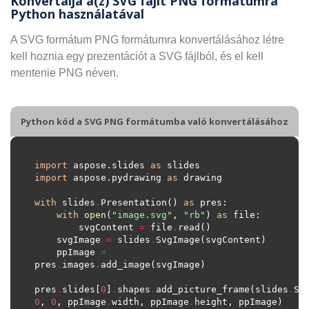
Konvertálja a(z) SVG fájlt PNG formátumra
Python használatával
A SVG formátum PNG formátumra konvertálásához létre
kell hoznia egy prezentációt a SVG fájlból, és el kell
mentenie PNG néven.
Python kód a SVG PNG formátumba való konvertálásához
import
 aspose.slides 
as
import
 aspose.pydrawing 
as
with
 slides
.
Presentation() 
as
with
open
(
"image.svg"
, 
"rb"
) 
as
        svgContent 
=
 file
.
    svgImage 
=
 slides
.
    ppImage 
=
pres
.
images
.
pres
.
slides[
0
]
.
shapes
.
add_picture_frame(slides
.
Sh
0
, 
0
, ppImage
.
width, ppImage
.