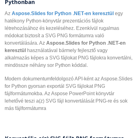
Pythonban
Az
Aspose.Slides for Python .NET-en keresztül
egy
hatékony Python-könyvtár prezentációs fájlok
létrehozásához és kezeléséhez. Ezenkívül rugalmas
módokat biztosít a SVG PNG formátumra való
konvertálására. Az
Aspose.Slides for Python .NET-en
keresztül
használatával bármely fejlesztő vagy
alkalmazás képes a SVG fájlokat PNG fájlokra konvertálni,
mindössze néhány sor Python kóddal.
Modern dokumentumfeldolgozó API-ként az Aspose.Slides
for Python gyorsan exportál SVG fájlokat PNG
fájlformátumokba. Az Aspose PowerPoint könyvtár
lehetővé teszi a(z) SVG fájl konvertálását PNG-re és sok
más fájlformátumra