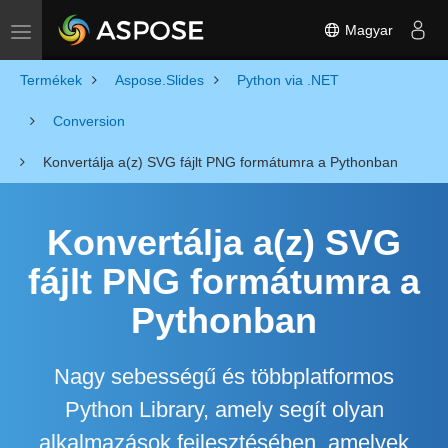
Magyar
Toggle navigation
Termékek
Aspose.Slides
Python via .NET
Conversion
Konvertálja a(z) SVG fájlt PNG formátumra a Pythonban
Konvertálja a(z) SVG
fájlt PNG formátumra a
Pythonban
Nagy sebességű és többplatformos
Python Library, amely segít olyan
alkalmazások fejlesztésében, amelyek