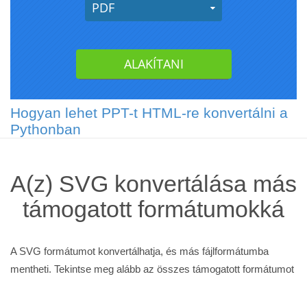
Hogyan lehet PPT-t HTML-re konvertálni a
Pythonban
A(z) SVG konvertálása más
támogatott formátumokká
A SVG formátumot konvertálhatja, és más fájlformátumba
mentheti. Tekintse meg alább az összes támogatott formátumot