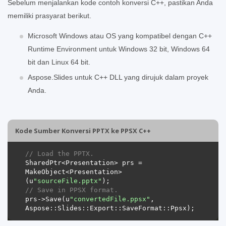
Sebelum menjalankan kode contoh konversi C++, pastikan Anda
memiliki prasyarat berikut.
Microsoft Windows atau OS yang kompatibel dengan C++
Runtime Environment untuk Windows 32 bit, Windows 64
bit dan Linux 64 bit.
Aspose.Slides untuk C++ DLL yang dirujuk dalam proyek
Anda.
Kode Sumber Konversi PPTX ke PPSX C++
// Load the PPTX.
SharedPtr<Presentation> prs = 
MakeObject<Presentation>
(u
"sourceFile.pptx"
// Save in PPSX format.
prs->Save(u
"convertedFile.ppsx"
, 