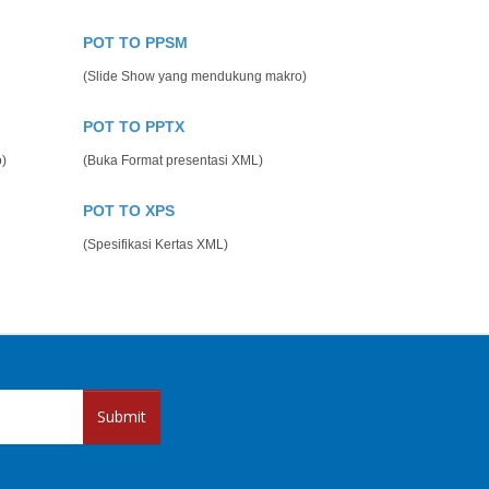
POT TO PPSM
(Slide Show yang mendukung makro)
POT TO PPTX
o)
(Buka Format presentasi XML)
POT TO XPS
(Spesifikasi Kertas XML)
Submit