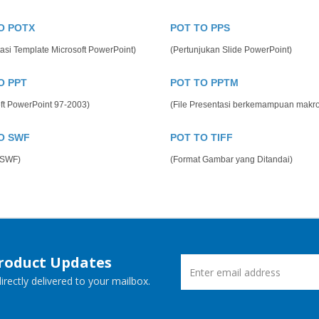
O POTX
POT TO PPS
asi Template Microsoft PowerPoint)
(Pertunjukan Slide PowerPoint)
O PPT
POT TO PPTM
ft PowerPoint 97-2003)
(File Presentasi berkemampuan makr
O SWF
POT TO TIFF
 SWF)
(Format Gambar yang Ditandai)
Product Updates
rectly delivered to your mailbox.