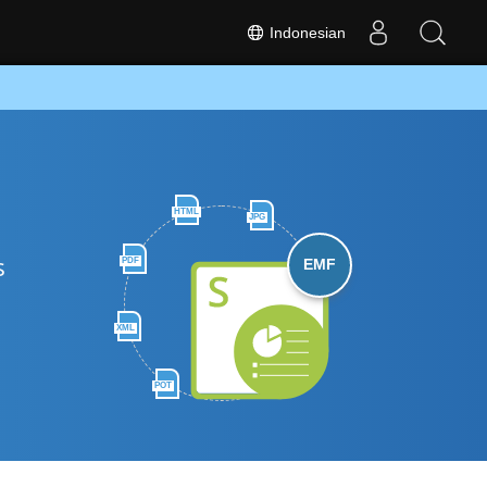
Indonesian
HTML
JPG
s
PDF
EMF
XML
POT