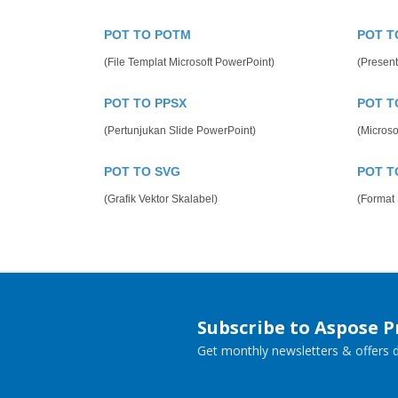
POT TO POTM
POT T
(File Templat Microsoft PowerPoint)
(Present
POT TO PPSX
POT T
(Pertunjukan Slide PowerPoint)
(Microso
POT TO SVG
POT T
(Grafik Vektor Skalabel)
(Format
Subscribe to Aspose 
Get monthly newsletters & offers di