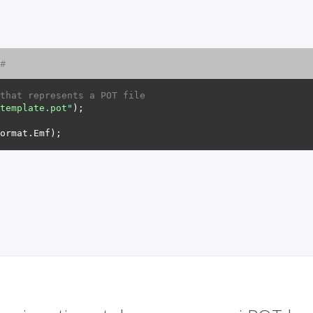
C#
that represents a POT file
template.pot"