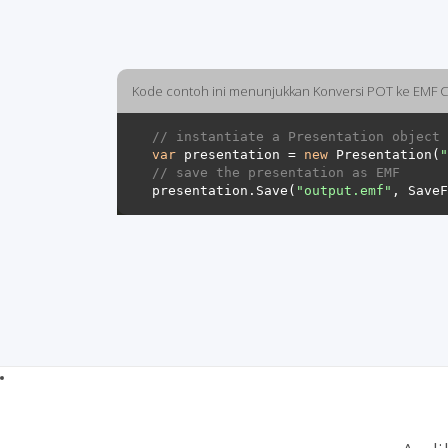
Kode contoh ini menunjukkan Konversi POT ke EMF 
// instantiate a Presentation object 
var
 presentation = 
new
 Presentation(
"
// save the presentation as EMF
presentation.Save(
"output.emf"