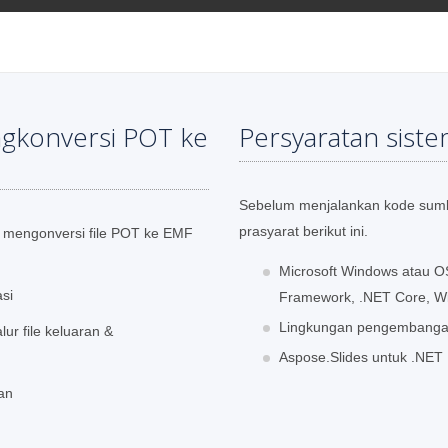
gkonversi POT ke
Persyaratan sist
Sebelum menjalankan kode sumbe
prasyarat berikut ini.
mengonversi file POT ke EMF
Microsoft Windows atau O
si
Framework, .NET Core, W
Lingkungan pengembangan s
ur file keluaran &
Aspose.Slides untuk .NET 
kan