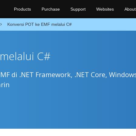
Products
Purchase
Support
Websites
About
Konversi POT ke EMF melalui C#
melalui C#
EMF di .NET Framework, .NET Core, Window
rin