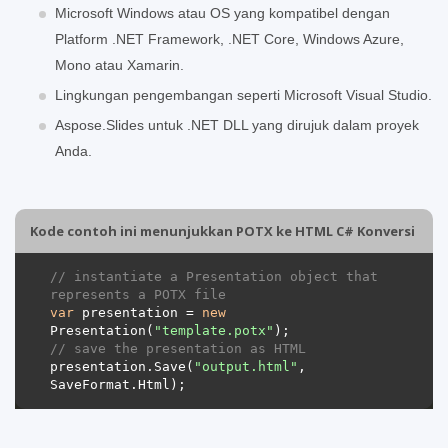
Microsoft Windows atau OS yang kompatibel dengan
Platform .NET Framework, .NET Core, Windows Azure,
Mono atau Xamarin.
Lingkungan pengembangan seperti Microsoft Visual Studio.
Aspose.Slides untuk .NET DLL yang dirujuk dalam proyek
Anda.
Kode contoh ini menunjukkan POTX ke HTML C# Konversi
// instantiate a Presentation object that 
represents a POTX file
var
 presentation = 
new
Presentation(
"template.potx"
// save the presentation as HTML
presentation.Save(
"output.html"
, 