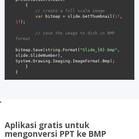
// create a full scale image
var
 bitmap = slide.GetThumbnail(
1f
, 
1f
// save the image to disk in BMP 
format
bitmap.Save(
string
.Format(
"Slide_{0}.bmp"
, 
slide.SlideNumber), 
Aplikasi gratis untuk
mengonversi PPT ke BMP