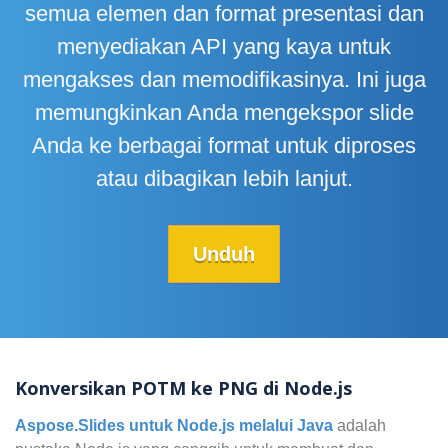
semua elemen dan format presentasi dan
menyediakan API yang kaya untuk
mengakses dan memodifikasinya. Ini juga
memungkinkan Anda mengekspor slide
Anda ke berbagai format untuk diproses
atau dibagikan lebih lanjut.
Unduh
Konversikan POTM ke PNG di Node.js
Aspose.Slides untuk Node.js melalui Java
adalah