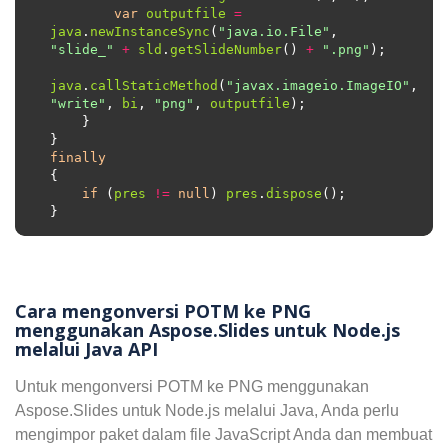
var
outputfile
=
java
.
newInstanceSync
(
"java.io.File"
, 
"slide_"
+
sld
.
getSlideNumber
() 
+
".png"
java
.
callStaticMethod
(
"javax.imageio.ImageIO"
, 
"write"
, 
bi
, 
"png"
, 
outputfile
finally
if
 (
pres
!=
null
) 
pres
.
dispose
Cara mengonversi POTM ke PNG
menggunakan Aspose.Slides untuk Node.js
melalui Java API
Untuk mengonversi POTM ke PNG menggunakan
Aspose.Slides untuk Node.js melalui Java, Anda perlu
mengimpor paket dalam file JavaScript Anda dan membuat