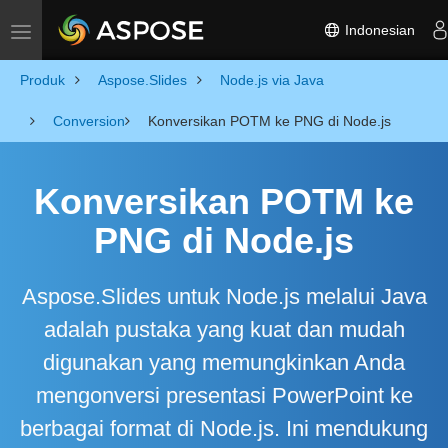
Indonesian
Toggle navigation
Produk
Aspose.Slides
Node.js via Java
Conversion
Konversikan POTM ke PNG di Node.js
Konversikan POTM ke
PNG di Node.js
Aspose.Slides untuk Node.js melalui Java
adalah pustaka yang kuat dan mudah
digunakan yang memungkinkan Anda
mengonversi presentasi PowerPoint ke
berbagai format di Node.js. Ini mendukung