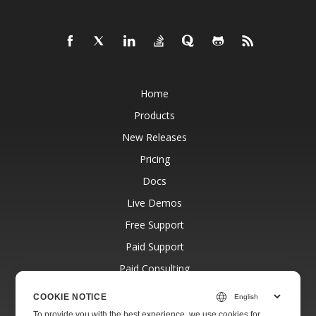
Home
Products
New Releases
Pricing
Docs
Live Demos
Free Support
Paid Support
Paid Consulting
Blog
COOKIE NOTICE
Websites
To provide you with the best experience, we use cookies for