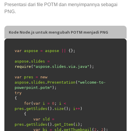
Presentasi dari file POTM dan menyimpannya sebagai
PNG.
Kode Node.js untuk mengubah POTM menjadi PNG
var
aspose
=
aspose
||
aspose
.
slides
=
require
(
"aspose.slides.via.java"
var
pres
=
new
aspose
.
slides
.
Presentation
(
"welcome-to-
powerpoint.potm"
try
for
(
var
i
=
0
; 
i
<
pres
.
getSlides
().
size
(); 
i
++
var
sld
=
pres
.
getSlides
().
get_Item
(
i
var
bi
=
sld
.
getThumbnail
(
2
, 
2