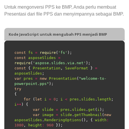
Untuk mengonversi PPS ke BMP, Anda perlu membuat
Presentasi dari file PPS dan menyimpannya sebagai BMP.
Kode JavaScript untuk mengubah PPS menjadi BMP
const
fs
=
require
(
'fs'
const
asposeSlides
=
require
(
'aspose.slides.via.net'
const
 { 
Presentation
, 
SaveFormat
 } 
=
asposeSlides
var
pres
=
new
Presentation
(
"welcome-to-
powerpoint.pps"
try
for
 (
let
i
=
0
; 
i
<
pres
.
slides
.
length
; 
i
++
var
slide
=
pres
.
slides
.
get
(
i
var
image
=
slide
.
getThumbnail
(
new
asposeSlides
.
RenderingOptions
(), { 
width
:
1080
, 
height
:
960