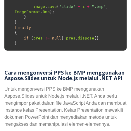
image
.
save
(
"slide"
+
i
+
".bmp"
, 
ImageFormat
.
Bmp
finally
if
 (
pres
!=
null
) 
pres
.
dispose
Cara mengonversi PPS ke BMP menggunakan
Aspose.Slides untuk Node.js melalui .NET API
Untuk mengonversi PPS ke BMP menggunakan
Aspose.Slides untuk Node.js melalui .NET, Anda perlu
mengimpor paket dalam file JavaScript Anda dan membuat
instance kelas Presentation. Kelas Presentation mewakili
dokumen PowerPoint dan menyediakan metode untuk
mengakses dan memanipulasi elemen-elemennya.