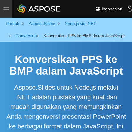
Indonesian
Toggle navigation
Produk
Aspose.Slides
Node.js via .NET
Conversion
Konversikan PPS ke BMP dalam JavaScript
Konversikan PPS ke
BMP dalam JavaScript
Aspose.Slides untuk Node.js melalui
.NET adalah pustaka yang kuat dan
mudah digunakan yang memungkinkan
Anda mengonversi presentasi PowerPoint
ke berbagai format dalam JavaScript. Ini