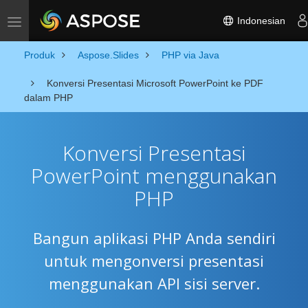
Indonesian
Toggle navigation
Produk
Aspose.Slides
PHP via Java
Konversi Presentasi Microsoft PowerPoint ke PDF
dalam PHP
Konversi Presentasi
PowerPoint menggunakan
PHP
Bangun aplikasi PHP Anda sendiri
untuk mengonversi presentasi
menggunakan API sisi server.