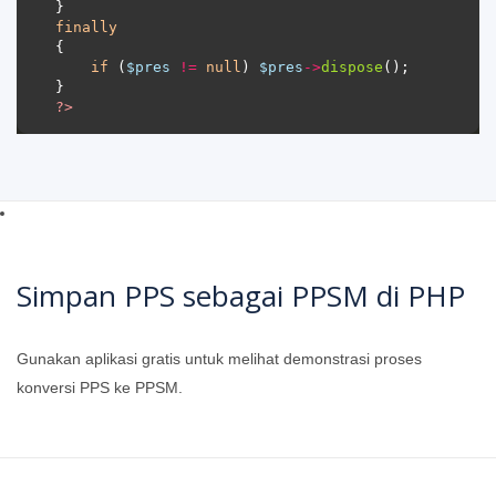
finally
if
 (
$pres
!=
null
) 
$pres
->
dispose
?>
Simpan PPS sebagai PPSM di PHP
Gunakan aplikasi gratis untuk melihat demonstrasi proses
konversi PPS ke PPSM.