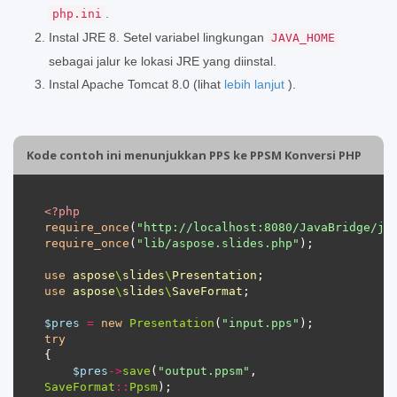
.
php.ini
Instal JRE 8. Setel variabel lingkungan
JAVA_HOME
sebagai jalur ke lokasi JRE yang diinstal.
Instal Apache Tomcat 8.0 (lihat
lebih lanjut
).
Kode contoh ini menunjukkan PPS ke PPSM Konversi PHP
<?
php
require_once
(
"http://localhost:8080/JavaBridge/ja
require_once
(
"lib/aspose.slides.php"
use
aspose
\
slides
\
Presentation
use
aspose
\
slides
\
SaveFormat
$pres
=
new
Presentation
(
"input.pps"
try
$pres
->
save
(
"output.ppsm"
, 
SaveFormat
::
Ppsm