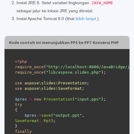
Instal JRE 8. Setel variabel lingkungan
JAVA_HOME
sebagai jalur ke lokasi JRE yang diinstal.
Instal Apache Tomcat 8.0 (lihat
lebih lanjut
).
Kode contoh ini menunjukkan PPS ke PPT Konversi PHP
<?
php
require_once
(
"http://localhost:8080/JavaBridge/ja
require_once
(
"lib/aspose.slides.php"
use
aspose
\
slides
\
Presentation
use
aspose
\
slides
\
SaveFormat
$pres
=
new
Presentation
(
"input.pps"
try
$pres
->
save
(
"output.ppt"
, 
SaveFormat
::
Ppt
finally