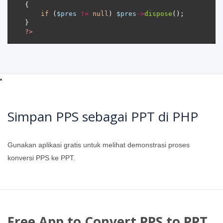
if
 (
$pres
!=
null
) 
$pres
->
dispose
?>
Simpan PPS sebagai PPT di PHP
Gunakan aplikasi gratis untuk melihat demonstrasi proses
konversi PPS ke PPT.
Free App to Convert PPS to PPT