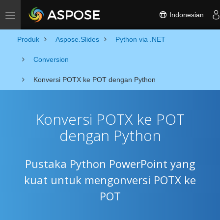
Indonesian
Toggle navigation
Produk
Aspose.Slides
Python via .NET
Conversion
Konversi POTX ke POT dengan Python
Konversi POTX ke POT
dengan Python
Pustaka Python PowerPoint yang
kuat untuk mengonversi POTX ke
POT