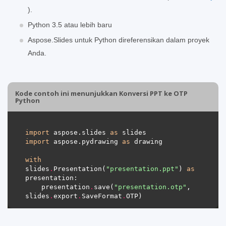
).
Python 3.5 atau lebih baru
Aspose.Slides untuk Python direferensikan dalam proyek
Anda.
Kode contoh ini menunjukkan Konversi PPT ke OTP
Python
import
 aspose.slides 
as
import
 aspose.pydrawing 
as
with
slides
.
Presentation(
"presentation.ppt"
) 
as
    presentation
.
save(
"presentation.otp"
, 
slides
.
export
.
SaveFormat
.