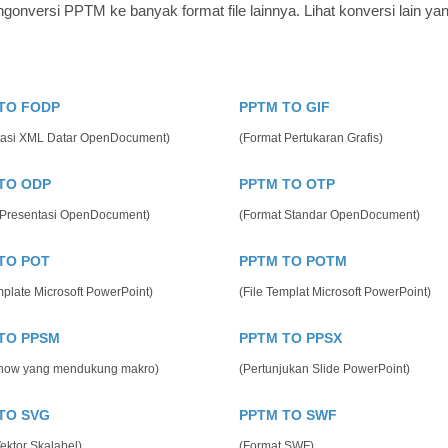
gonversi PPTM ke banyak format file lainnya. Lihat konversi lain ya
TO FODP
PPTM TO GIF
tasi XML Datar OpenDocument)
(Format Pertukaran Grafis)
TO ODP
PPTM TO OTP
 Presentasi OpenDocument)
(Format Standar OpenDocument)
TO POT
PPTM TO POTM
mplate Microsoft PowerPoint)
(File Templat Microsoft PowerPoint)
TO PPSM
PPTM TO PPSX
Show yang mendukung makro)
(Pertunjukan Slide PowerPoint)
TO SVG
PPTM TO SWF
Vektor Skalabel)
(Format SWF)