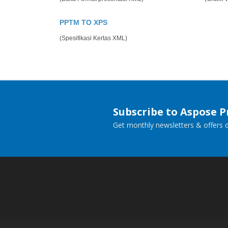
PPTM TO XPS
(Spesifikasi Kertas XML)
Subscribe to Aspose 
Get monthly newsletters & offers di