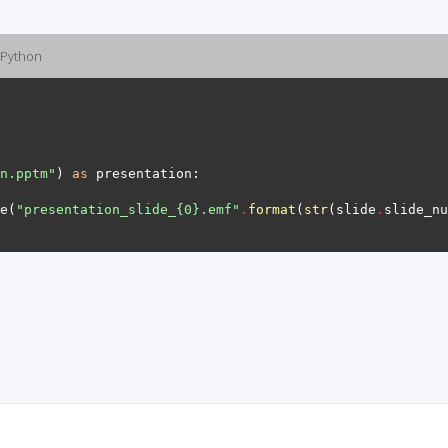
 Python
n.pptm"
) 
as
e(
"presentation_slide_
{0}
.emf"
.
format
(
str
(slide
.
slide_nu