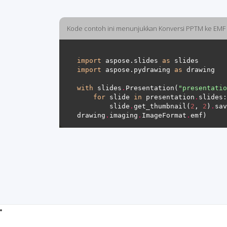
Kode contoh ini menunjukkan Konversi PPTM ke EMF
import
 aspose.slides 
as
import
 aspose.pydrawing 
as
with
 slides
.
Presentation(
"presentatio
for
 slide 
in
 presentation
.
        slide
.
get_thumbnail(
2
, 
2
)
.
sav
drawing
.
imaging
.
ImageFormat
.