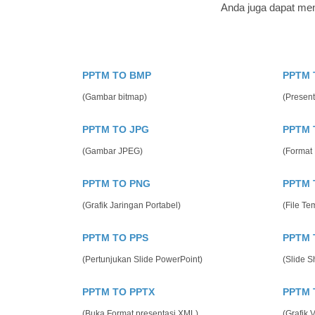
Anda juga dapat men
PPTM TO BMP
PPTM 
(Gambar bitmap)
(Presen
PPTM TO JPG
PPTM 
(Gambar JPEG)
(Format
PPTM TO PNG
PPTM 
(Grafik Jaringan Portabel)
(File Te
PPTM TO PPS
PPTM 
(Pertunjukan Slide PowerPoint)
(Slide 
PPTM TO PPTX
PPTM 
(Buka Format presentasi XML)
(Grafik 