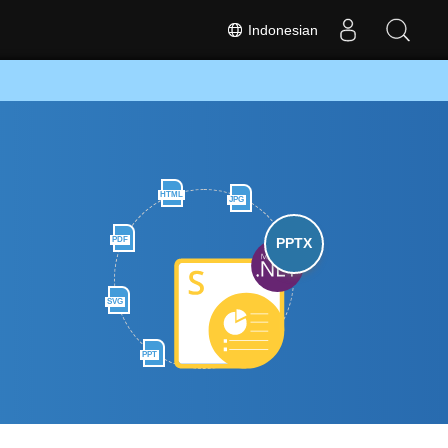
Indonesian
HTML
JPG
PDF
PPTX
SVG
PPT