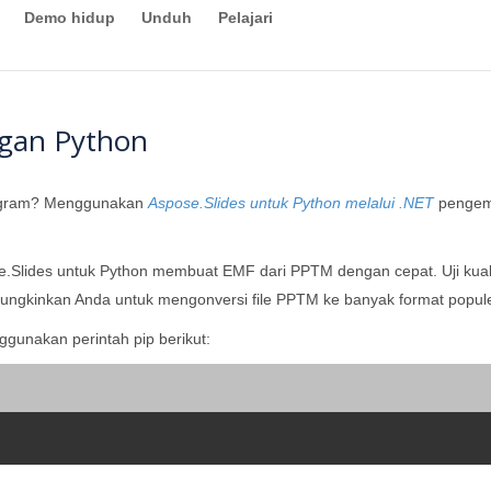
Demo hidup
Unduh
Pelajari
gan Python
rogram? Menggunakan
Aspose.Slides untuk Python melalui .NET
pengem
e.Slides untuk Python membuat EMF dari PPTM dengan cepat. Uji kua
gkinkan Anda untuk mengonversi file PPTM ke banyak format popule
gunakan perintah pip berikut: