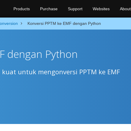
Products
Purchase
Support
Websites
About
onversion
Konversi PPTM ke EMF dengan Python
F dengan Python
g kuat untuk mengonversi PPTM ke EMF