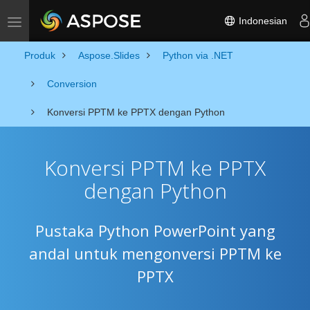
Indonesian
Toggle navigation
Produk
Aspose.Slides
Python via .NET
Conversion
Konversi PPTM ke PPTX dengan Python
Konversi PPTM ke PPTX
dengan Python
Pustaka Python PowerPoint yang
andal untuk mengonversi PPTM ke
PPTX