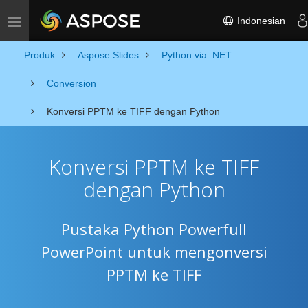
Indonesian
Toggle navigation
Produk
Aspose.Slides
Python via .NET
Conversion
Konversi PPTM ke TIFF dengan Python
Konversi PPTM ke TIFF
dengan Python
Pustaka Python Powerfull
PowerPoint untuk mengonversi
PPTM ke TIFF