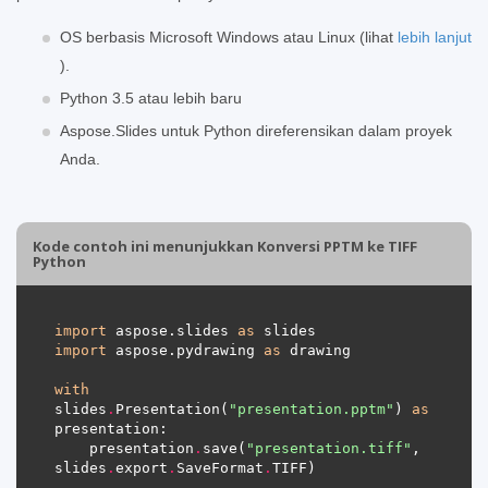
OS berbasis Microsoft Windows atau Linux (lihat
lebih lanjut
).
Python 3.5 atau lebih baru
Aspose.Slides untuk Python direferensikan dalam proyek
Anda.
Kode contoh ini menunjukkan Konversi PPTM ke TIFF
Python
import
 aspose.slides 
as
import
 aspose.pydrawing 
as
with
slides
.
Presentation(
"presentation.pptm"
) 
as
    presentation
.
save(
"presentation.tiff"
, 
slides
.
export
.
SaveFormat
.