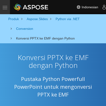
Indonesian
Toggle navigation
Produk
Aspose.Slides
Python via .NET
Conversion
Konversi PPTX ke EMF dengan Python
Konversi PPTX ke EMF
dengan Python
Pustaka Python Powerfull
PowerPoint untuk mengonversi
PPTX ke EMF