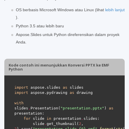
OS berbasis Microsoft Windows atau Linux (lihat
lebih lanjut
).
Python 3.5 atau lebih baru
Aspose.Slides untuk Python direferensikan dalam proyek
Anda.
Kode contoh ini menunjukkan Konversi PPTX ke EMF
Python
import
 aspose.slides 
as
import
 aspose.pydrawing 
as
with
slides
.
Presentation(
"presentation.pptx"
) 
as
for
 slide 
in
 presentation
.
        slide
.
get_thumbnail(
2
, 
2
)
.
save(
"presentation_slide_
{0}
.emf"
.
format
(
str
(s