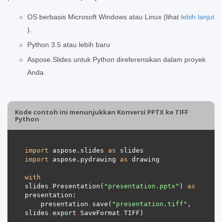
OS berbasis Microsoft Windows atau Linux (lihat
lebih lanjut
).
Python 3.5 atau lebih baru
Aspose.Slides untuk Python direferensikan dalam proyek
Anda.
Kode contoh ini menunjukkan Konversi PPTX ke TIFF
Python
import
 aspose.slides 
as
import
 aspose.pydrawing 
as
with
slides
.
Presentation(
"presentation.pptx"
) 
as
    presentation
.
save(
"presentation.tiff"
, 
slides
.
export
.
SaveFormat
.