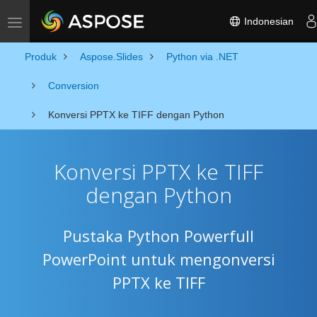
Indonesian
Toggle navigation
Produk
Aspose.Slides
Python via .NET
Conversion
Konversi PPTX ke TIFF dengan Python
Konversi PPTX ke TIFF
dengan Python
Pustaka Python Powerfull
PowerPoint untuk mengonversi
PPTX ke TIFF