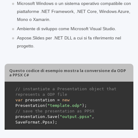
Microsoft Windows o un sistema operativo compatibile con
piattaforme .NET Framework, .NET Core, Windows Azure,
Mono o Xamarin.
Ambiente di sviluppo come Microsoft Visual Studio.
Aspose.Slides per .NET DLL a cui si fa riferimento nel
progetto.
Questo codice di esempio mostra la conversione da ODP
a PPSX C#
// instantiate a Presentation object that 
represents a ODP file
var
 presentation = 
new
Presentation(
"template.odp"
// save the presentation as PPSX
presentation.Save(
"output.ppsx"
, 