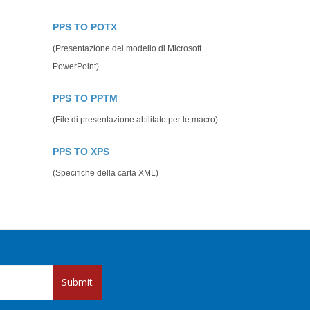
PPS TO POTX
(Presentazione del modello di Microsoft
PowerPoint)
PPS TO PPTM
(File di presentazione abilitato per le macro)
PPS TO XPS
(Specifiche della carta XML)
Submit