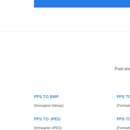
Puoi anc
PPS TO BMP
PPS T
(Immagine bitmap)
(Formato
PPS TO JPEG
PPS T
(Immagine JPEG)
(Format