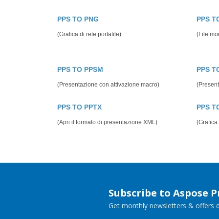
PPS TO PNG
PPS T
(Grafica di rete portatile)
(File mo
PPS TO PPSM
PPS T
(Presentazione con attivazione macro)
(Present
PPS TO PPTX
PPS T
(Apri il formato di presentazione XML)
(Grafica 
Subscribe to Aspose 
Get monthly newsletters & offers di