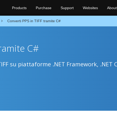
Products
Purchase
Support
Websites
About
Converti PPS in TIFF tramite C#
tramite C#
TIFF su piattaforme .NET Framework, .NET 