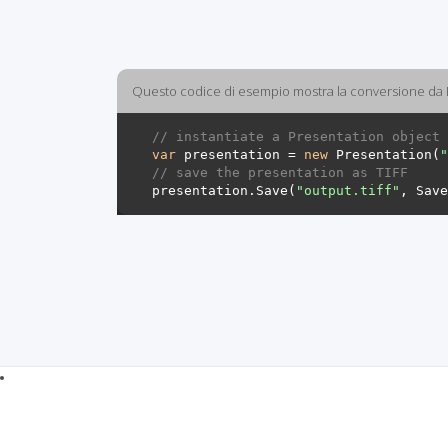
Questo codice di esempio mostra la conversione da 
// instantiate a Presentation object 
var
 presentation = 
new
 Presentation(
"
// save the presentation as TIFF
presentation.Save(
"output.tiff"