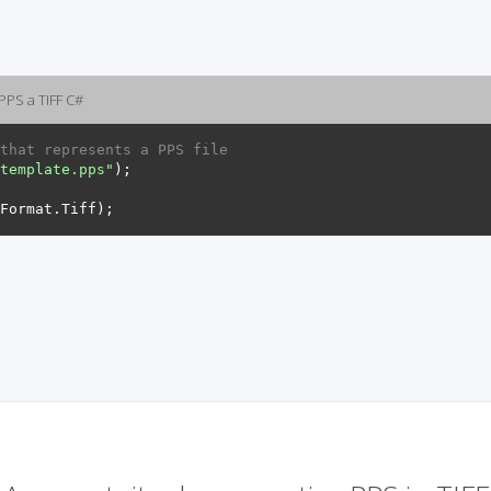
PPS a TIFF C#
that represents a PPS file
template.pps"