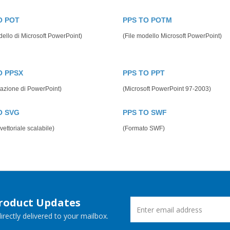
O POT
PPS TO POTM
dello di Microsoft PowerPoint)
(File modello Microsoft PowerPoint)
O PPSX
PPS TO PPT
azione di PowerPoint)
(Microsoft PowerPoint 97-2003)
O SVG
PPS TO SWF
vettoriale scalabile)
(Formato SWF)
Product Updates
rectly delivered to your mailbox.