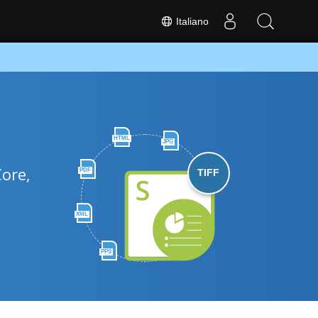
Italiano
HTML
JPG
Core,
PDF
TIFF
XML
PPS