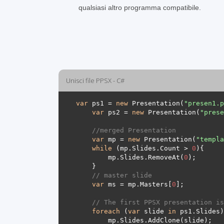
qualsiasi altro programma compatibile.
Unisci file PPSX - C#
var
 ps1 = 
new
 Presentation(
"presen1.p
var
 ps2 = 
new
 Presentation(
"prese
//merged Presentation 
var
 mp = 
new
 Presentation(
"templa
while
 (mp.Slides.Count > 
0
        mp.Slides.RemoveAt(
0
// master slide
var
 ms = mp.Masters[
0
// The first PPSX presentation is
foreach
 (
var
 slide 
in