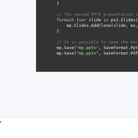
// The second PPTX presentation i
foreach
 (
var
 slide 
in
        mp.Slides.AddClone(slide, ms
// It is possible to save the mer
    mp.Save(
"mp.pptx"
    mp.Save(
"mp.pptx"