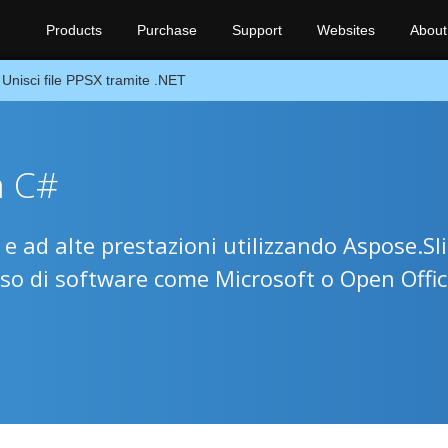
Products
Purchase
Support
Websites
About
Unisci file PPSX tramite .NET
n C#
e ad alte prestazioni utilizzando Aspose.Sl
’uso di software come Microsoft o Open Offic