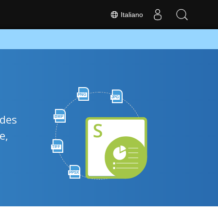
Italiano
PNG
JPG
ides
BMP
e,
TIFF
PPSX