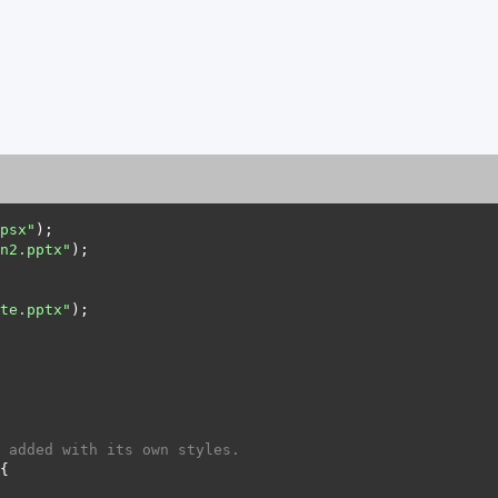
psx"
n2.pptx"
te.pptx"
 added with its own styles.