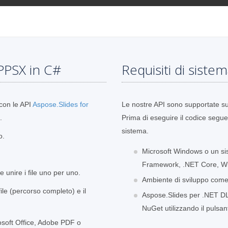
 PPSX in C#
Requisiti di siste
con le API
Aspose.Slides for
Le nostre API sono supportate su t
.
Prima di eseguire il codice seguen
sistema.
o.
Microsoft Windows o un si
Framework, .NET Core, W
unire i file uno per uno.
Ambiente di sviluppo come 
le (percorso completo) e il
Aspose.Slides per .NET DLL 
NuGet utilizzando il puls
crosoft Office, Adobe PDF o