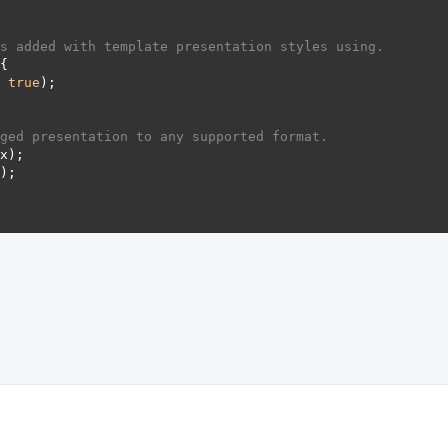
s added with template presentation styles using.
, 
true
ged presentation to any supported format.