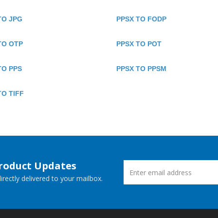
TO JPG
PPSX TO FODP
TO OTP
PPSX TO POT
TO PPS
PPSX TO PPSM
TO TIFF
Product Updates
rectly delivered to your mailbox.