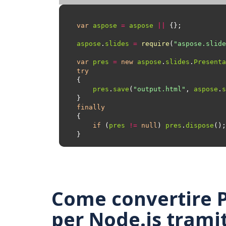
var
aspose
=
aspose
||
aspose
.
slides
=
require
(
"aspose.slide
var
pres
=
new
aspose
.
slides
.
Presenta
try
pres
.
save
(
"output.html"
, 
aspose
.
s
finally
if
 (
pres
!=
null
) 
pres
.
dispose
Come convertire P
per Node.js tramit