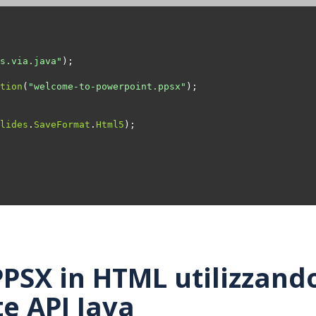
s.via.java"
tion
(
"welcome-to-powerpoint.ppsx"
lides
.
SaveFormat
.
Html5
PSX in HTML utilizzand
e API Java