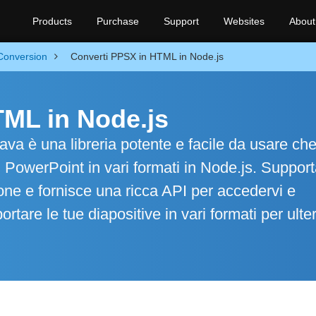
Products
Purchase
Support
Websites
About
Conversion
Converti PPSX in HTML in Node.js
TML in Node.js
va è una libreria potente e facile da usare che 
 PowerPoint in vari formati in Node.js. Supporta
ione e fornisce una ricca API per accedervi e
ortare le tue diapositive in vari formati per ulter