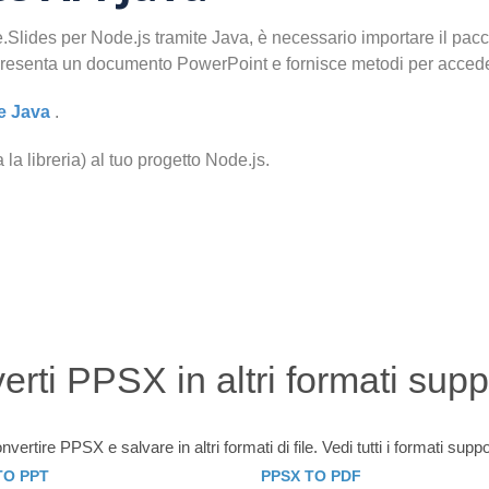
lides per Node.js tramite Java, è necessario importare il pacche
presenta un documento PowerPoint e fornisce metodi per accede
e Java
.
 la libreria) al tuo progetto Node.js.
rti PPSX in altri formati supp
ertire PPSX e salvare in altri formati di file. Vedi tutti i formati suppo
TO PPT
PPSX TO PDF