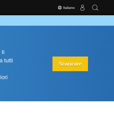
Italiano
ti
 tutti
Scaricare
iori