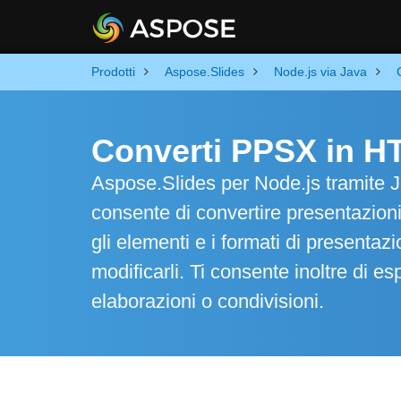
Prodotti
Aspose.Slides
Node.js via Java
Converti PPSX in H
Aspose.Slides per Node.js tramite Ja
consente di convertire presentazioni
gli elementi e i formati di presentaz
modificarli. Ti consente inoltre di esp
elaborazioni o condivisioni.