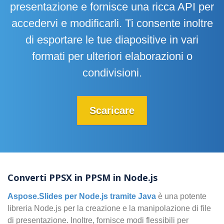
presentazione e fornisce una ricca API per
accedervi e modificarli. Ti consente inoltre
di esportare le tue diapositive in vari
formati per ulteriori elaborazioni o
condivisioni.
Scaricare
Converti PPSX in PPSM in Node.js
Aspose.Slides per Node.js tramite Java
è una potente
libreria Node.js per la creazione e la manipolazione di file
di presentazione. Inoltre, fornisce modi flessibili per