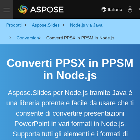
Italiano
Toggle navigation
Prodotti
Aspose.Slides
Node.js via Java
Conversion
Converti PPSX in PPSM in Node.js
Converti PPSX in PPSM
in Node.js
Aspose.Slides per Node.js tramite Java è
una libreria potente e facile da usare che ti
consente di convertire presentazioni
PowerPoint in vari formati in Node.js.
Supporta tutti gli elementi e i formati di