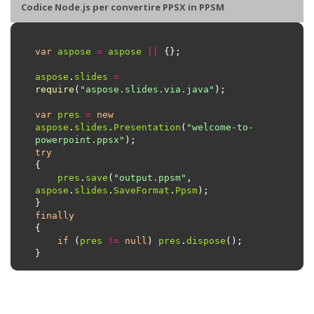
Codice Node.js per convertire PPSX in PPSM
var
aspose
=
aspose
||
aspose
.
slides
=
require
(
"aspose.slides.via.java"
var
pres
=
new
aspose
.
slides
.
Presentation
(
"welcome-to-
powerpoint.ppsx"
try
pres
.
save
(
"output.ppsm"
, 
aspose
.
slides
.
SaveFormat
.
Ppsm
finally
if
 (
pres
!=
null
) 
pres
.
dispose