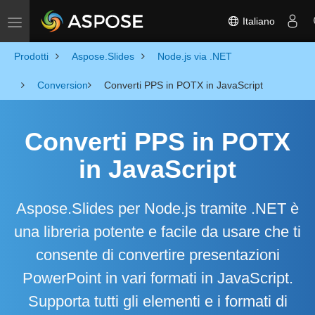
Italiano
Toggle navigation
Prodotti
Aspose.Slides
Node.js via .NET
Conversion
Converti PPS in POTX in JavaScript
Converti PPS in POTX
in JavaScript
Aspose.Slides per Node.js tramite .NET è
una libreria potente e facile da usare che ti
consente di convertire presentazioni
PowerPoint in vari formati in JavaScript.
Supporta tutti gli elementi e i formati di