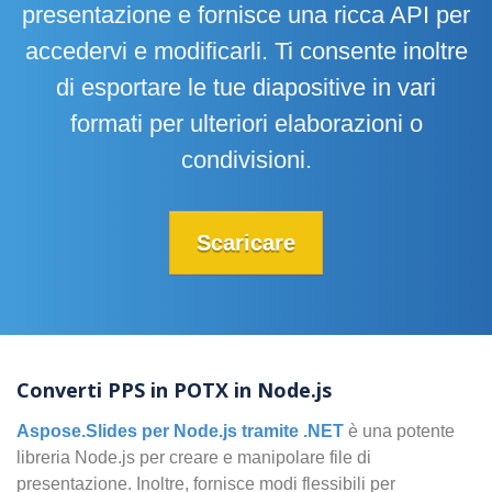
presentazione e fornisce una ricca API per
accedervi e modificarli. Ti consente inoltre
di esportare le tue diapositive in vari
formati per ulteriori elaborazioni o
condivisioni.
Scaricare
Converti PPS in POTX in Node.js
Aspose.Slides per Node.js tramite .NET
è una potente
libreria Node.js per creare e manipolare file di
presentazione. Inoltre, fornisce modi flessibili per