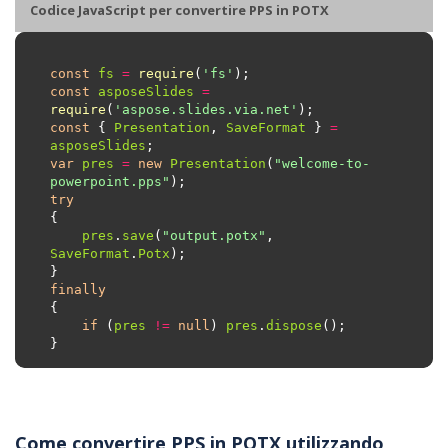
Codice JavaScript per convertire PPS in POTX
const
fs
=
require
(
'fs'
const
asposeSlides
=
require
(
'aspose.slides.via.net'
const
 { 
Presentation
, 
SaveFormat
 } 
=
asposeSlides
var
pres
=
new
Presentation
(
"welcome-to-
powerpoint.pps"
try
pres
.
save
(
"output.potx"
, 
SaveFormat
.
Potx
finally
if
 (
pres
!=
null
) 
pres
.
dispose
Come convertire PPS in POTX utilizzando