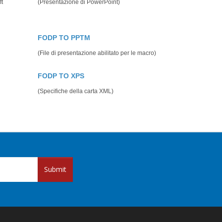
ft
(Presentazione di PowerPoint)
FODP TO PPTM
(File di presentazione abilitato per le macro)
FODP TO XPS
(Specifiche della carta XML)
Submit