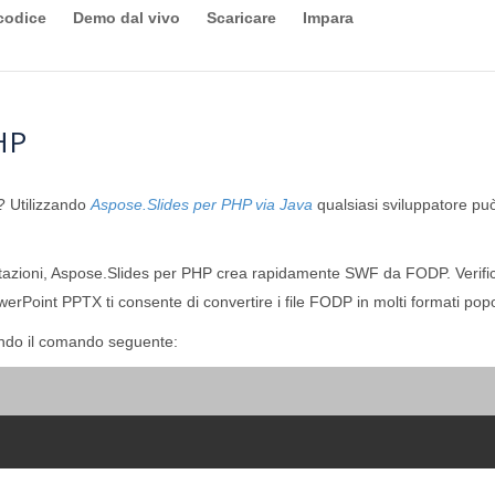
codice
Demo dal vivo
Scaricare
Impara
HP
e? Utilizzando
Aspose.Slides per PHP via Java
qualsiasi sviluppatore pu
ntazioni, Aspose.Slides per PHP crea rapidamente SWF da FODP. Verifi
erPoint PPTX ti consente di convertire i file FODP in molti formati popo
ando il comando seguente: