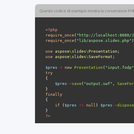
Questo codice di esempio mostra la conversione P
<?
php
require_once
(
"http://localhost:8080/J
require_once
(
"lib/aspose.slides.php"
use
aspose
\
slides
\
Presentation
use
aspose
\
slides
\
SaveFormat
$pres
=
new
Presentation
(
"input.fodp"
try
$pres
->
save
(
"output.swf"
, 
SaveFor
finally
if
 (
$pres
!=
null
) 
$pres
->
dispose
?>