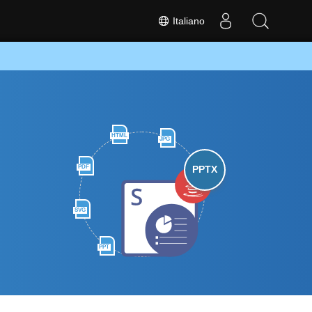
Italiano
HTML
JPG
PDF
PPTX
SVG
PPT