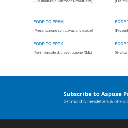
(File modello di Microsoft PowerPoint)
(File mo
FODP TO PPSM
FODP 
(Presentazione con attivazione macro)
(Present
FODP TO PPTX
FODP 
(Apri il formato di presentazione XML)
(Grafica 
Subscribe to Aspose 
Get monthly newsletters & offers di