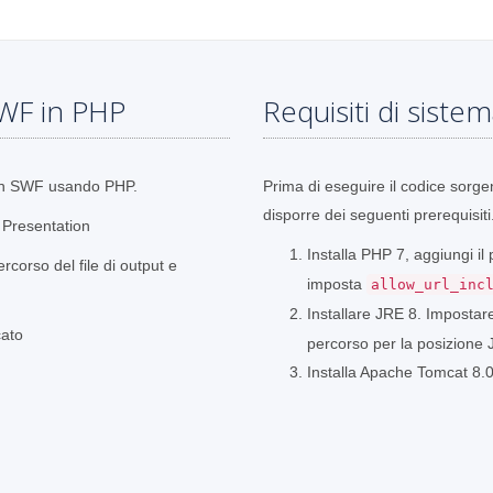
WF in PHP
Requisiti di siste
 in SWF usando PHP.
Prima di eseguire il codice sorge
disporre dei seguenti prerequisiti
e Presentation
Installa PHP 7, aggiungi il
ercorso del file di output e
imposta
allow_url_inc
Installare JRE 8. Impostar
cato
percorso per la posizione J
Installa Apache Tomcat 8.