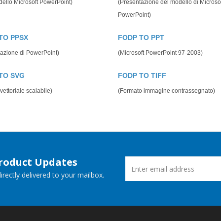
dello Microsoft PowerPoint)
(Presentazione del modello di Microso
PowerPoint)
TO PPSX
FODP TO PPT
azione di PowerPoint)
(Microsoft PowerPoint 97-2003)
TO SVG
FODP TO TIFF
vettoriale scalabile)
(Formato immagine contrassegnato)
Product Updates
rectly delivered to your mailbox.