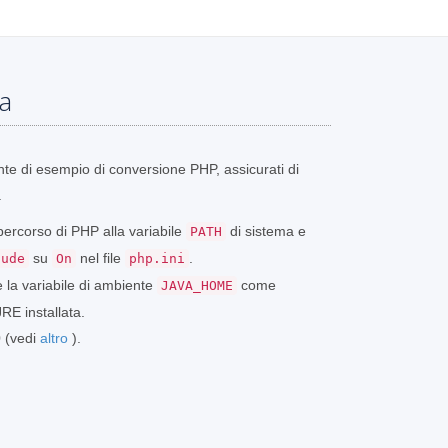
ma
nte di esempio di conversione PHP, assicurati di
.
 percorso di PHP alla variabile
di sistema e
PATH
su
nel file
.
lude
On
php.ini
e la variabile di ambiente
come
JAVA_HOME
RE installata.
0 (vedi
altro
).