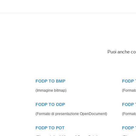
Puoi anche conv
FODP TO BMP
FODP 
(Immagine bitmap)
(Formato
FODP TO ODP
FODP 
(Formato di presentazione OpenDocument)
(Format
FODP TO POT
FODP 