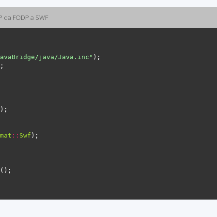
HP da FODP a SWF
avaBridge/java/Java.inc"
mat
::
Swf