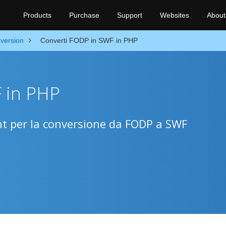
Products
Purchase
Support
Websites
About
version
Converti FODP in SWF in PHP
 in PHP
nt per la conversione da FODP a SWF