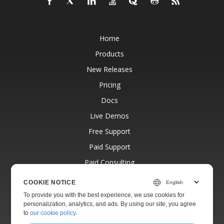
Home
Products
New Releases
Pricing
Docs
Live Demos
Free Support
Paid Support
Paid Consulting
Blog
COOKIE NOTICE
Websites
To provide you with the best experience, we use cookies for
personalization, analytics, and ads. By using our site, you agree
About
to
our cookie policy
.