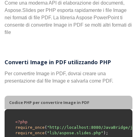
Come una moderna API di elaborazione dei documenti,
Aspose.Slides per PHP esporta rapidamente i file Image
nei formati di file PDF. La libreria Aspose PowerPoint ti
consente di convertire Image in PDF se molti altri formati di
file
Converti Image in PDF utilizzando PHP
Per convertire Image in PDF, dovrai creare una
presentazione dal file Image e salvarla come PDF.
Codice PHP per convertire Image in PDF
<?
php
require_once
(
"http://localhost:8080/JavaBridge/ja
require_once
(
"lib/aspose.slides.php"