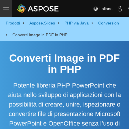
Italiano
Toggle navigation
Prodotti
Aspose.Slides
PHP via Java
Conversion
Converti Image in PDF in PHP
Converti Image in PDF
in PHP
Potente libreria PHP PowerPoint che
aiuta nello sviluppo di applicazioni con la
possibilità di creare, unire, ispezionare o
convertire file di presentazione Microsoft
PowerPoint e OpenOffice senza l’uso di