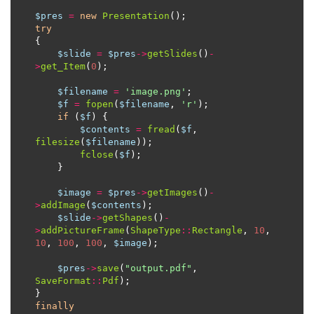
$pres
=
new
Presentation
try
$slide
=
$pres
->
getSlides
()
-
>
get_Item
(
0
$filename
=
'image.png'
$f
=
fopen
(
$filename
, 
'r'
if
 (
$f
$contents
=
fread
(
$f
, 
filesize
(
$filename
fclose
(
$f
$image
=
$pres
->
getImages
()
-
>
addImage
(
$contents
$slide
->
getShapes
()
-
>
addPictureFrame
(
ShapeType
::
Rectangle
, 
10
, 
10
, 
100
, 
100
, 
$image
$pres
->
save
(
"output.pdf"
, 
SaveFormat
::
Pdf
finally