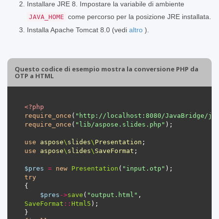
Installare JRE 8. Impostare la variabile di ambiente
come percorso per la posizione JRE installata.
JAVA_HOME
Installa Apache Tomcat 8.0 (vedi
altro
).
Questo codice di esempio mostra la conversione PHP da
OTP a HTML
<?
php
require_once
(
"http://localhost:8080/JavaBridge/ja
require_once
(
"lib/aspose.slides.php"
use
aspose
\
slides
\
Presentation
use
aspose
\
slides
\
SaveFormat
$pres
=
new
Presentation
(
"input.otp"
try
$pres
->
save
(
"output.html"
, 
SaveFormat
::
Html5