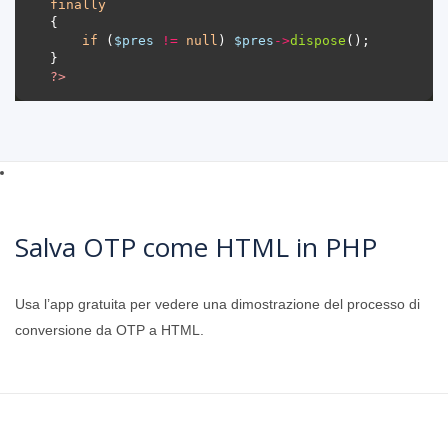
finally
if
 (
$pres
!=
null
) 
$pres
->
dispose
?>
Salva OTP come HTML in PHP
Usa l’app gratuita per vedere una dimostrazione del processo di
conversione da OTP a HTML.