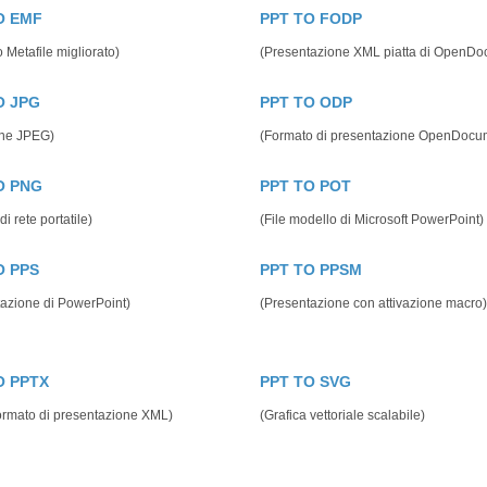
O EMF
PPT TO FODP
 Metafile migliorato)
(Presentazione XML piatta di OpenDo
O JPG
PPT TO ODP
ne JPEG)
(Formato di presentazione OpenDocu
O PNG
PPT TO POT
di rete portatile)
(File modello di Microsoft PowerPoint)
O PPS
PPT TO PPSM
azione di PowerPoint)
(Presentazione con attivazione macro)
O PPTX
PPT TO SVG
 formato di presentazione XML)
(Grafica vettoriale scalabile)