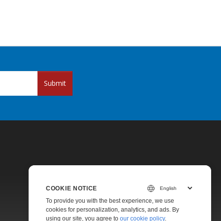
Submit
COOKIE NOTICE
Pricing
To provide you with the best experience, we use
cookies for personalization, analytics, and ads. By
Paid Support
using our site, you agree to
our cookie policy
.