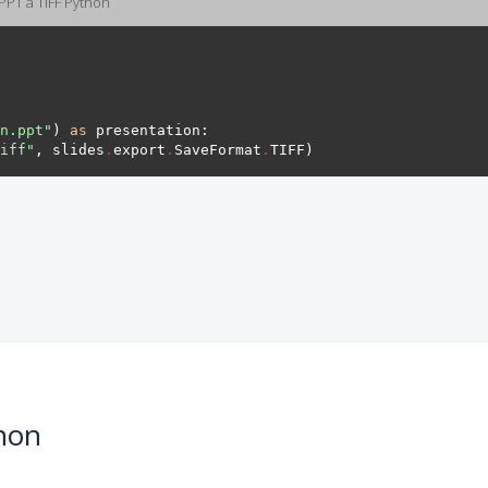
PPT a TIFF Python
n.ppt"
) 
as
iff"
, slides
.
export
.
SaveFormat
.
hon