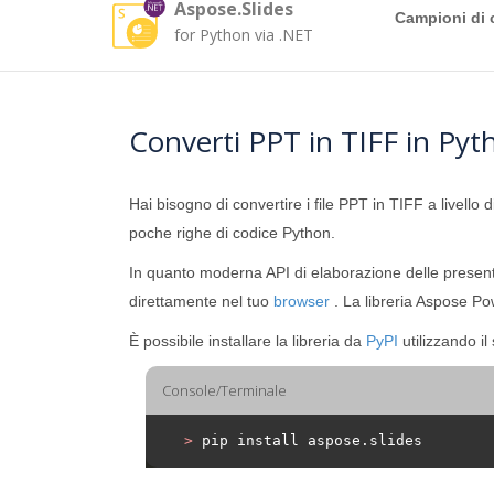
Aspose.Slides
Campioni di 
for Python via .NET
Converti PPT in TIFF in Pyt
Hai bisogno di convertire i file PPT in TIFF a livello 
poche righe di codice Python.
In quanto moderna API di elaborazione delle present
direttamente nel tuo
browser
. La libreria Aspose Pow
È possibile installare la libreria da
PyPI
utilizzando i
Console/Terminale
>
 pip install aspose.slides