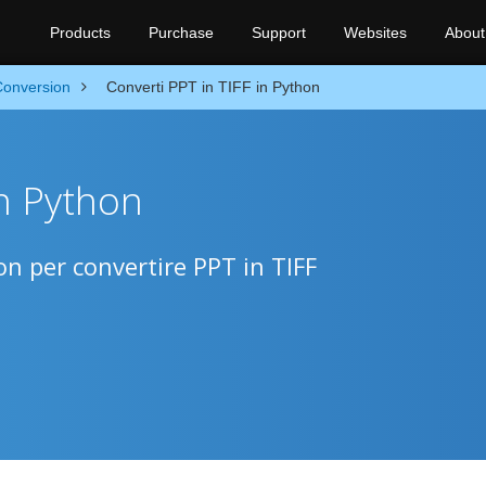
Products
Purchase
Support
Websites
About
Conversion
Converti PPT in TIFF in Python
in Python
n per convertire PPT in TIFF