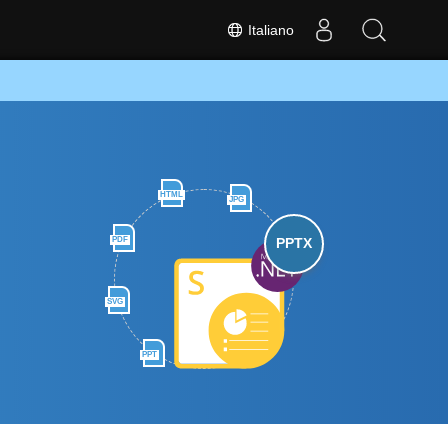
Italiano
HTML
JPG
PDF
PPTX
SVG
PPT