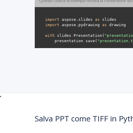
Questo codice di esempio mostra la conversione da 
import
 aspose.slides 
as
import
 aspose.pydrawing 
as
with
 slides
.
Presentation(
"presentatio
    presentation
.
save(
"presentation.t
Salva PPT come TIFF in Pyt