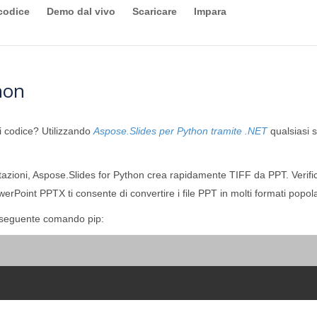
codice
Demo dal vivo
Scaricare
Impara
hon
di codice? Utilizzando
Aspose.Slides per Python tramite .NET
qualsiasi 
azioni, Aspose.Slides for Python crea rapidamente TIFF da PPT. Verifi
erPoint PPTX ti consente di convertire i file PPT in molti formati popola
l seguente comando pip: