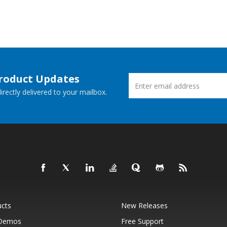
Product Updates
rectly delivered to your mailbox.
ucts
New Releases
 Demos
Free Support