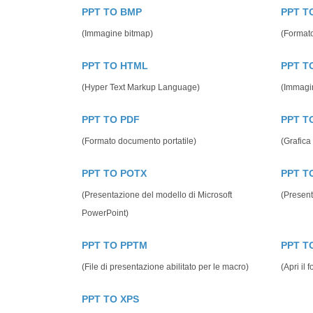
PPT TO BMP
PPT T
(Immagine bitmap)
(Formato
PPT TO HTML
PPT T
(Hyper Text Markup Language)
(Immagi
PPT TO PDF
PPT T
(Formato documento portatile)
(Grafica 
PPT TO POTX
PPT T
(Presentazione del modello di Microsoft
(Present
PowerPoint)
PPT TO PPTM
PPT T
(File di presentazione abilitato per le macro)
(Apri il
PPT TO XPS