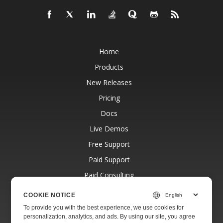
Home
Products
New Releases
Pricing
Docs
Live Demos
Free Support
Paid Support
Paid Consulting
Blog
COOKIE NOTICE
Websites
To provide you with the best experience, we use cookies for
personalization, analytics, and ads. By using our site, you agree
About