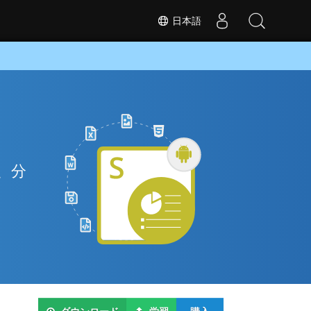
日本語
ジ、分