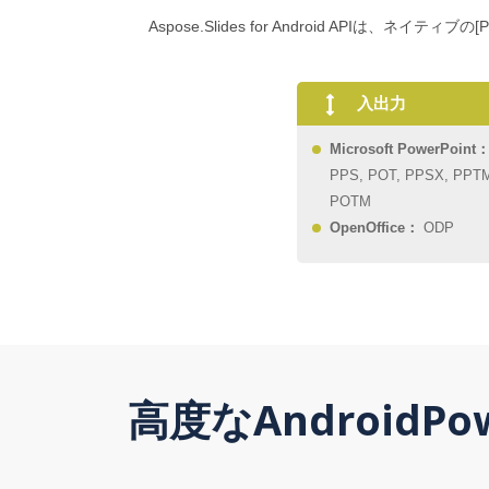
Aspose.Slides for Android APIは、ネイティブの[
入出力
Microsoft PowerPoint
PPS, POT, PPSX, PPT
POTM
OpenOffice：
ODP
高度なAndroidPow