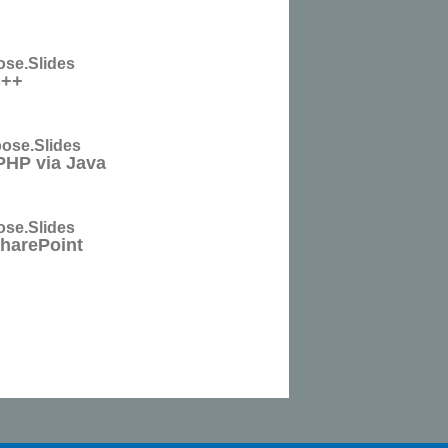
se.Slides
++
ose.Slides
PHP via Java
se.Slides
harePoint