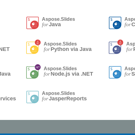
Aspose.Slides
Aspo
for
Java
for
C
Aspose.Slides
Asp
.NET
for
Python via Java
for
Aspose.Slides
Aspo
Java
for
Node.js via .NET
for
S
Aspose.Slides
rvices
for
JasperReports