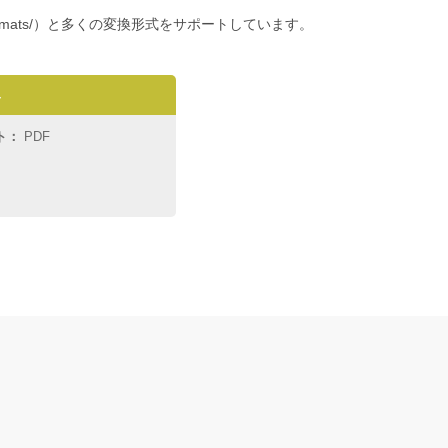
orted-file-formats/）と多くの変換形式をサポートしています。
み
ト：
PDF