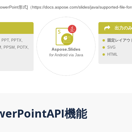
PowerPoint形式]（https://docs.aspose.com/slides/java/supp
出力の
：
PPT, PPTX,
固定レイアウ
M, PPSM, POTX,
SVG
Aspose.Slides
HTML
for
Android via Java
erPointAPI機能