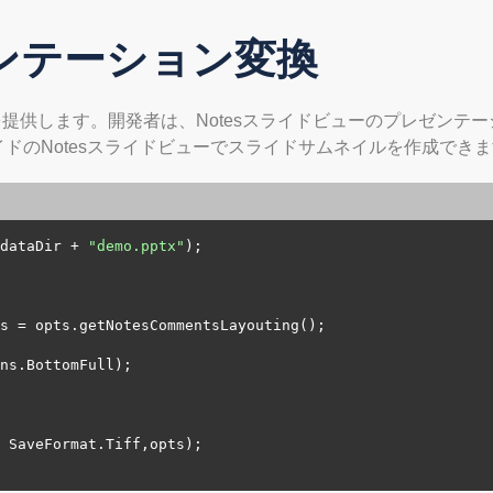
ンテーション変換
変換を提供します。開発者は、Notesスライドビューのプレゼン
のNotesスライドビューでスライドサムネイルを作成できま
dataDir + 
"demo.pptx"
);

                

s = opts.getNotesCommentsLayouting();

ns.BottomFull);              

 SaveFormat.Tiff,opts);
