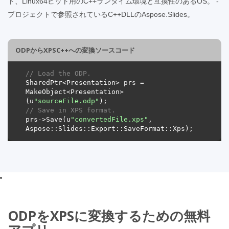
ト、Linux64ビット用のC++ランタイム環境と互換性のあるOS。 -
プロジェクトで参照されているC++DLLのAspose.Slides。
ODPからXPSC++への変換ソースコード
// Load the ODP.
SharedPtr<Presentation> prs = 
MakeObject<Presentation>
(u
"sourceFile.odp"
// Save in XPS format.
prs->Save(u
"convertedFile.xps"
, 
ODPをXPSに変換するための無料