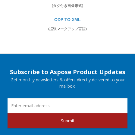
(タグ付き画像形式)
ODP TO XML
(拡張マークアップ言語)
Subscribe to Aspose Product Updates
Get monthly newsletters & offers directly delivered to your
mailbox.
Submit