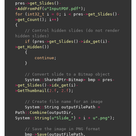
pres
->
get_Slides
()
-
>
AddFromPdf
(
u
"InputPDF.pdf"
for
 (
int32_t
 i 
=
0
; i 
<
 pres
->
get_Slides
()
-
>
get_Count
(); i
++
// Control hidden slides (do not render 
hidden slides)
if
 (pres
->
get_Slides
()
->
idx_get
(i)
-
>
get_Hidden
continue
// Convert slide to a Bitmap object
    System
::
SharedPtr
<
Bitmap
>
 bmp 
=
 pres
-
>
get_Slides
()
->
idx_get
(i)
-
>
GetThumbnail
(
2.f
, 
2.f
// Create file name for an image
    System
::
String outputFilePath 
=
Path
::
Combine
(outputDir, 
System
::
String
(
u
"Slide_"
) 
+
 i 
+
u
".png"
// Save the image in PNG format
    bmp
->
Save
(outputFilePath, 