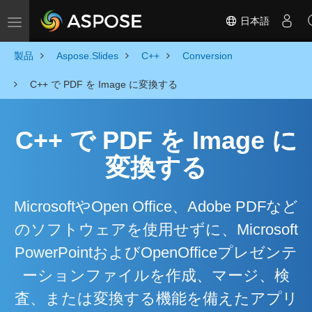
日本語
Toggle navigation
製品
Aspose.Slides
C++
Conversion
C++ で PDF を Image に変換する
C++ で PDF を Image に
変換する
MicrosoftやOpen Office、Adobe PDFなど
のソフトウェアを使用せずに、Microsoft
PowerPointおよびOpenOfficeプレゼンテ
ーションファイルを作成、マージ、検
査、または変換する機能を備えたアプリ