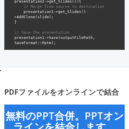
// Merge from source to destination 
	presentation1->get_Slides()-
// Save the presentation
presentation1->Save(outputFilePath, 
PDFファイルをオンラインで結合