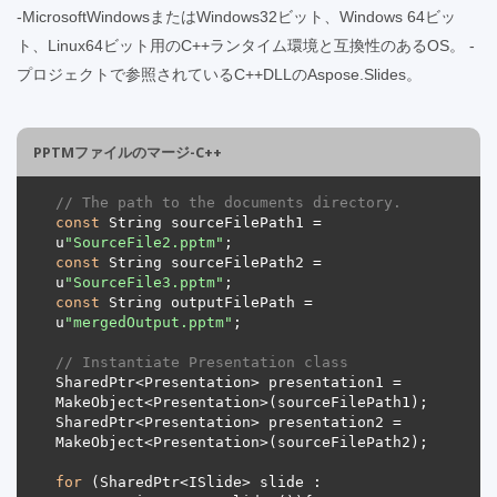
-MicrosoftWindowsまたはWindows32ビット、Windows 64ビッ
ト、Linux64ビット用のC++ランタイム環境と互換性のあるOS。 -
プロジェクトで参照されているC++DLLのAspose.Slides。
PPTMファイルのマージ-C++
// The path to the documents directory.
const
 String sourceFilePath1 = 
u
"SourceFile2.pptm"
const
 String sourceFilePath2 = 
u
"SourceFile3.pptm"
const
 String outputFilePath = 
u
"mergedOutput.pptm"
// Instantiate Presentation class
SharedPtr<Presentation> presentation1 = 
SharedPtr<Presentation> presentation2 = 
for
 (SharedPtr<ISlide> slide : 