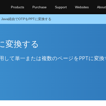
Products
Purchase
Support
Websites
About
Java経由でOTPをPPTに変換する
PTに変換する
使用して単一または複数のページをPPTに変換
。