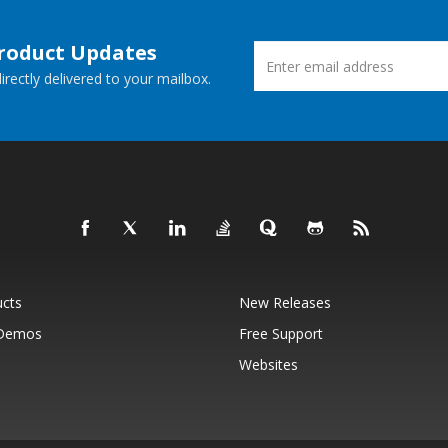
Product Updates
rectly delivered to your mailbox.
ucts
New Releases
 Demos
Free Support
Websites