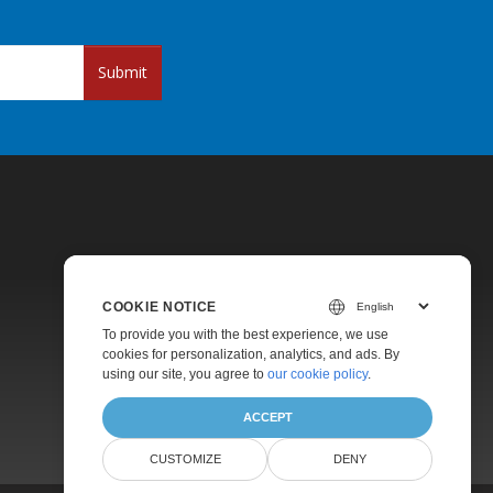
Submit
COOKIE NOTICE
Pricing
To provide you with the best experience, we use
cookies for personalization, analytics, and ads. By
Paid Support
using our site, you agree to
our cookie policy
.
About
ACCEPT
CUSTOMIZE
DENY