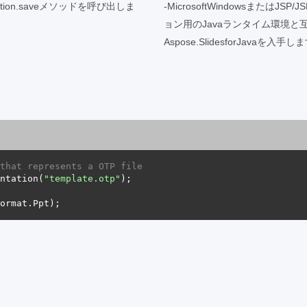
ation.saveメソッドを呼び出しま
-MicrosoftWindowsまた
ョン用のJavaランタイム環境と互
Aspose.SlidesforJavaを入手し
that represents a OTP file
ntation(
"template.otp"