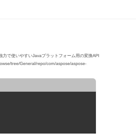
ava） 機能豊富で強力で使いやすいJavaプラットフォーム用の変換API
ree/General/repo/com/aspose/aspose-