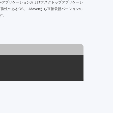
はJSP/JSFアプリケーションおよびデスクトップアプリケーシ
換性のあるOS。 -Mavenから直接最新バージョンの
ます。