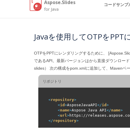
Aspose.Slides
コードサンプ
for Java
Javaを使用してOTPをPP
OTPをPPTにレンダリングするために、 [Aspose.Slides 
であるAPI。最新バージョンはから直接ダウンロードできます [Maven]（ht
slides） 次の構成をpom.xmlに追加して、Ma
リポジトリ
<
repository
>
<
id
>
AsposeJavaAPI
</
id
>
<
name
>
Aspose Java API
</
name
>
<
url
>
https://releases.aspose.co
</
repository
>