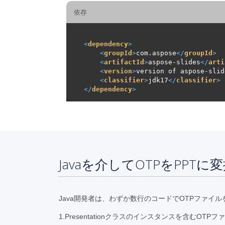
依存
<
dependency
>
<
groupId
>
com.aspose
</
groupId
>
<
artifactId
>
aspose-slides
</
arti
<
version
>
version of aspose-slid
<
classifier
>
jdk17
</
classifier
>
</
dependency
>
Javaを介してOTPをPPT
Java開発者は、わずか数行のコードでOTPファイル
1.Presentationクラスのインスタンスを含むOTP