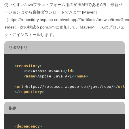
使いやすいJavaプラットフォーム用の変換APIであるAPI。最新バ
ージョンはから直接ダウンロードできます [Maven]
（https://repository.aspose.com/webapp/#/artifacts/browse/tree/Ge
slides） 次の構成をpom.xmlに追加して、Mavenベースのプロジェ
クトにインストールします。
リポジトリ
<
repository
>
<
id
>
AsposeJavaAPI
</
id
>
<
name
>
Aspose Java API
</
name
>
<
url
>
https://releases.aspose.com/java/repo/
</
url
>
</
repository
>
依存
<
dependency
>