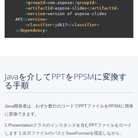
<
groupId
>
com.aspose
</
groupId
>
<
artifactId
>
aspose-slides
</
artifactId
>
<
version
>
version of aspose-slides 
API
</
version
>
<
classifier
>
jdk17
</
classifier
>
</
dependency
>
Javaを介してPPTをPPSMに変換す
る手順
Java開発者は、わずか数行のコードでPPTファイルをPPSMに簡単
に変換できます。
1.Presentationクラスのインスタンスを含むPPTファイルをロード
します 1.出力ファイルのパスとSaveFormatを指定しながら、