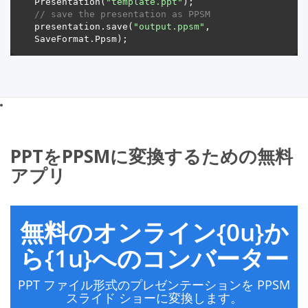
Presentation(
"template.ppt"
// save the presentation as PPSM
presentation.save(
"output.ppsm"
, 
PPTをPPSMに変換するための無料
アプリ