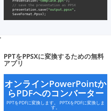
Presentation(
"template.ppt"
// save the presentation as PPSX
presentation.save(
"output.ppsx"
, 
PPTをPPSXに変換するための無料
アプリ