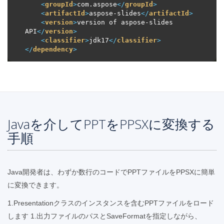
<
groupId
>
com.aspose
</
groupId
>
<
artifactId
>
aspose-slides
</
artifactId
>
<
version
>
version of aspose-slides 
API
</
version
>
<
classifier
>
jdk17
</
classifier
>
</
dependency
>
Javaを介してPPTをPPSXに変換する
手順
Java開発者は、わずか数行のコードでPPTファイルをPPSXに簡単
に変換できます。
1.Presentationクラスのインスタンスを含むPPTファイルをロード
します 1.出力ファイルのパスとSaveFormatを指定しながら、