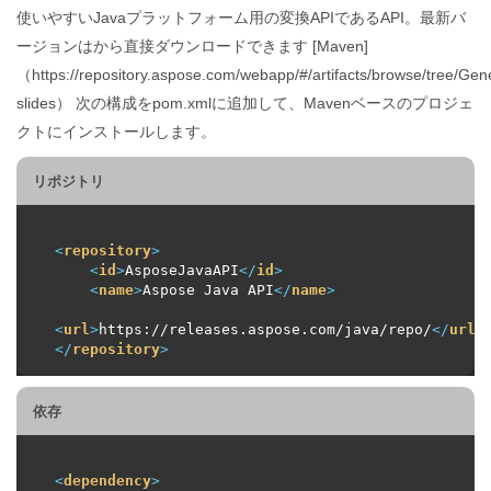
使いやすいJavaプラットフォーム用の変換APIであるAPI。最新バ
ージョンはから直接ダウンロードできます [Maven]
（https://repository.aspose.com/webapp/#/artifacts/browse/tree/Ge
slides） 次の構成をpom.xmlに追加して、Mavenベースのプロジェ
クトにインストールします。
リポジトリ
<
repository
>
<
id
>
AsposeJavaAPI
</
id
>
<
name
>
Aspose Java API
</
name
>
<
url
>
https://releases.aspose.com/java/repo/
</
url
>
</
repository
>
依存
<
dependency
>